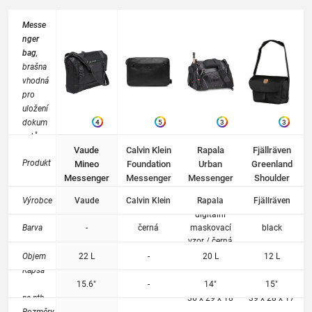
Messe
nger
bag
,
brašna
vhodná
pro
uložení
dokum
4
5
3
3
entů,
Vaude
Calvin Klein
Rapala
Fjällräven
studijní
Produkt
Mineo
Foundation
Urban
Greenland
ch
Messenger
Messenger
Messenger
Shoulder
materiá
22 black
W/Pckt
Bag
Bag - Black
lů i
Výrobce
Vaude
Calvin Klein
Rapala
Fjällräven
Černá
notebo
digitální
oku.
Barva
-
černá
maskovací
black
Stylový
vzor / černá
doplně
Objem
22 L
-
20 L
12 L
k pro
Kapsa
přenos
15.6"
-
14"
15"
věcí do
na ntb.
36 x 29 x 18
39 x 28 x 17
zaměst
Rozměry
-
-