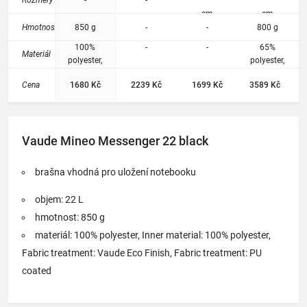
nání i
cm
cm
do
Hmotnost
850 g
-
-
800 g
školy.
100%
-
-
65%
Materiál
polyester,
polyester,
Inner
35% cotton
Cena
1680 Kč
2239 Kč
1699 Kč
3589 Kč
material:
100%
polyester,
Fabric
Vaude Mineo Messenger 22 black
treatment:
Vaude Eco
Finish,
brašna vhodná pro uložení notebooku
Fabric
treatment:
objem: 22 L
PU coated
hmotnost: 850 g
materiál: 100% polyester, Inner material: 100% polyester,
Fabric treatment: Vaude Eco Finish, Fabric treatment: PU
coated