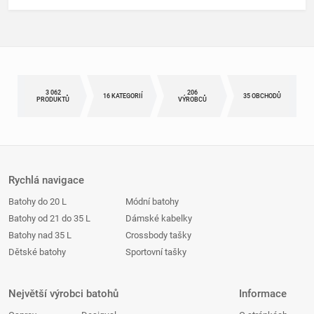
3 062
206
16 KATEGORIÍ
35 OBCHODŮ
PRODUKTŮ
VÝROBCŮ
Rychlá navigace
Batohy do 20 L
Módní batohy
Batohy od 21 do 35 L
Dámské kabelky
Batohy nad 35 L
Crossbody tašky
Dětské batohy
Sportovní tašky
Největší výrobci batohů
Informace