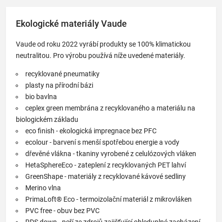
Ekologické materiály Vaude
Vaude od roku 2022 vyrábí produkty se 100% klimatickou
neutralitou. Pro výrobu používá níže uvedené materiály.
recyklované pneumatiky
plasty na přírodní bázi
bio bavlna
ceplex green membrána z recyklovaného a materiálu na
biologickém základu
eco finish - ekologická impregnace bez PFC
ecolour - barvení s menší spotřebou energie a vody
dřevěné vlákna - tkaniny vyrobené z celulózových vláken
HetaSphereEco - zateplení z recyklovaných PET lahví
GreenShape - materiály z recyklované kávové sedliny
Merino vlna
PrimaLoft® Eco - termoizolační materiál z mikrovláken
PVC free - obuv bez PVC
RDS down - peří ze zdrojů zajišťující ohleduplné zacházení