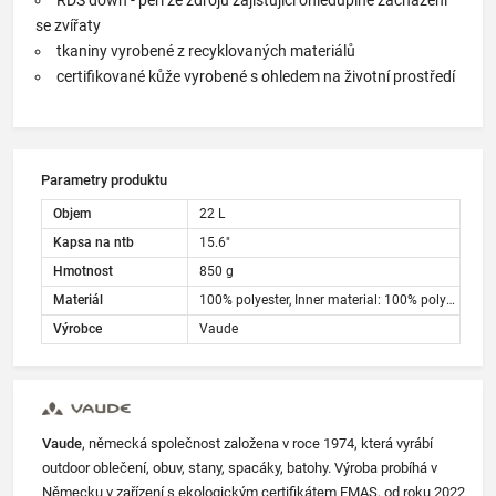
se zvířaty
tkaniny vyrobené z recyklovaných materiálů
certifikované kůže vyrobené s ohledem na životní prostředí
Parametry produktu
Objem
22 L
Kapsa na ntb
15.6"
Hmotnost
850 g
Materiál
100% polyester, Inner material: 100% polyester, Fabric treatment: Vaude Eco Finish, Fabric treatment: PU coated
Výrobce
Vaude
Vaude
, německá společnost založena v roce 1974, která vyrábí
outdoor oblečení, obuv, stany, spacáky, batohy. Výroba probíhá v
Německu v zařízení s ekologickým certifikátem EMAS, od roku 2022