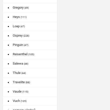
Gregory
(49)
Heys
(111)
Loap
(47)
Osprey
(228)
Pinguin
(47)
Reisenthel
(105)
Salewa
(48)
Thule
(44)
Travelite
(88)
Vaude
(115)
Vuch
(125)