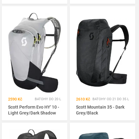
2590 Kč
2610 Kč
BATOHY DO 20 L
BATOHY OD 21 DO 35 L
Scott Perform Evo HY' 10 -
Scott Mountain 35 - Dark
Light Grey/Dark Shadow
Grey/Black