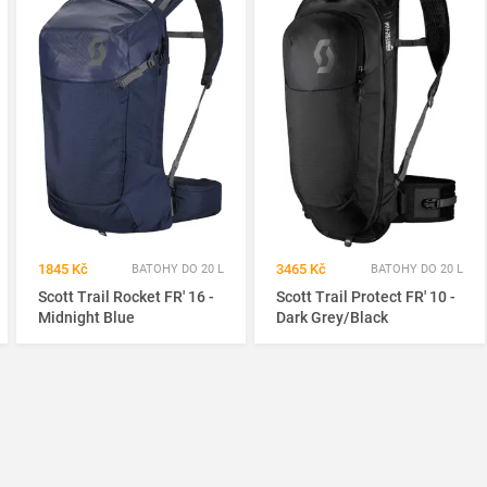
1845 Kč
3465 Kč
BATOHY DO 20 L
BATOHY DO 20 L
Scott Trail Rocket FR' 16 -
Scott Trail Protect FR' 10 -
Midnight Blue
Dark Grey/Black