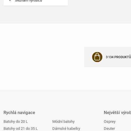
seznam výrobců
3 134 PRODUKTŮ
Rychlá navigace
Největší výro
Batohy do 20 L
Módní batohy
Osprey
Batohy od 21 do 35 L
Dámské kabelky
Deuter