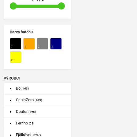
Barva batohu
7
1
2
3
2
VÝROBCI
Boll
(63)
CabinZero
(143)
Deuter
(196)
Ferrino
(53)
Fjällräven
(297)