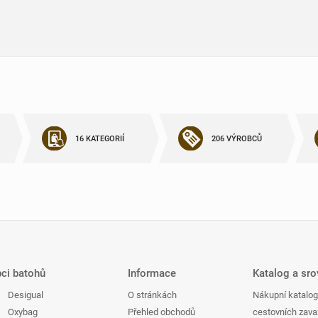
16 KATEGORIÍ
206 VÝROBCŮ
bci batohů
Informace
Katalog a sr
Desigual
O stránkách
Nákupní katalog
Oxybag
Přehled obchodů
cestovních zava