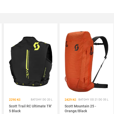
2290 Kč
2429 Kč
BATOHY DO 20 L
BATOHY OD 21 DO 35 L
Scott Trail RC Ultimate TR'
Scott Mountain 25 -
5 Black
Orange/Black