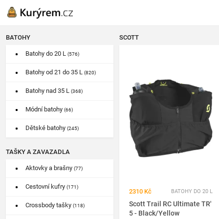
BATOHY
SCOTT
Batohy do 20 L
(576)
Batohy od 21 do 35 L
(820)
Batohy nad 35 L
(368)
Módní batohy
(66)
Dětské batohy
(245)
TAŠKY A ZAVAZADLA
Aktovky a brašny
(77)
Cestovní kufry
(171)
2310 Kč
BATOHY DO 20 L
Scott Trail RC Ultimate TR'
Crossbody tašky
(118)
5 - Black/Yellow