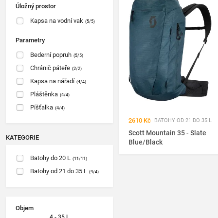
Úložný prostor
Kapsa na vodní vak
(5
/5)
Parametry
Bederní popruh
(5
/5)
Chránič páteře
(2
/2)
Kapsa na nářadí
(4
/4)
Pláštěnka
(4
/4)
Píšťalka
(4
/4)
2610 Kč
BATOHY OD 21 DO 35 L
Scott Mountain 35 - Slate
KATEGORIE
Blue/Black
Batohy do 20 L
(11
/11)
Batohy od 21 do 35 L
(4
/4)
Objem
4 - 35 L