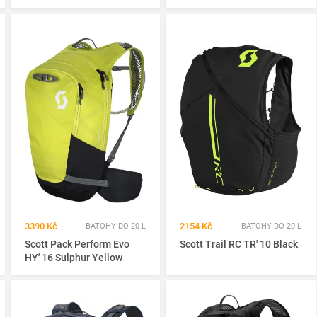
3390 Kč
2154 Kč
BATOHY DO 20 L
BATOHY DO 20 L
Scott Pack Perform Evo
Scott Trail RC TR' 10 Black
HY' 16 Sulphur Yellow