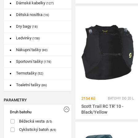
Dámské kabelky
(127)
Dětská nosítka
(16)
Dry bagy
(18)
Ledvinky
(158)
Nákupní tašky
(90)
Sportovní tašky
(178)
Termotašky
(52)
Toaletní tašky
(86)
2154 Kč
BATOHY DO 20 L
PARAMETRY
Scott Trail RC TR' 10 -
Druh batohu
Black/Yellow
Běžecká vesta
(5
/5)
Cyklistický batoh
(6
/6)