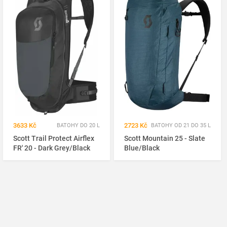
3633 Kč
2723 Kč
BATOHY DO 20 L
BATOHY OD 21 DO 35 L
Scott Trail Protect Airflex
Scott Mountain 25 - Slate
FR' 20 - Dark Grey/Black
Blue/Black