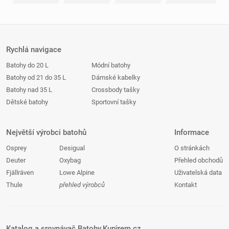
Rychlá navigace
Batohy do 20 L
Módní batohy
Batohy od 21 do 35 L
Dámské kabelky
Batohy nad 35 L
Crossbody tašky
Dětské batohy
Sportovní tašky
Největší výrobci batohů
Informace
Osprey
Desigual
O stránkách
Deuter
Oxybag
Přehled obchodů
Fjällräven
Lowe Alpine
Uživatelská data
Thule
přehled výrobců
Kontakt
Katalog a srovnávač Batohy.Kurýrem.cz