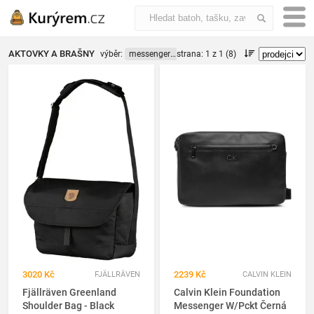
AKTOVKY A BRAŠNY
výběr:
messenger bag
strana: 1 z 1 (8)
3020 Kč
2239 Kč
FJÄLLRÄVEN
CALVIN KLEIN
Fjällräven Greenland
Calvin Klein Foundation
Shoulder Bag - Black
Messenger W/Pckt Černá