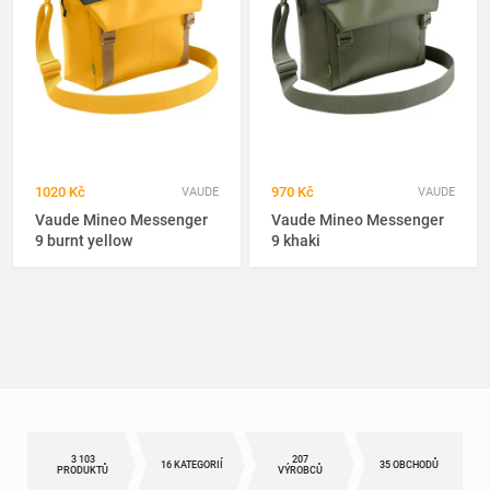
1020 Kč
970 Kč
VAUDE
VAUDE
Vaude Mineo Messenger
Vaude Mineo Messenger
9 burnt yellow
9 khaki
3 103
207
16 KATEGORIÍ
35 OBCHODŮ
PRODUKTŮ
VÝROBCŮ