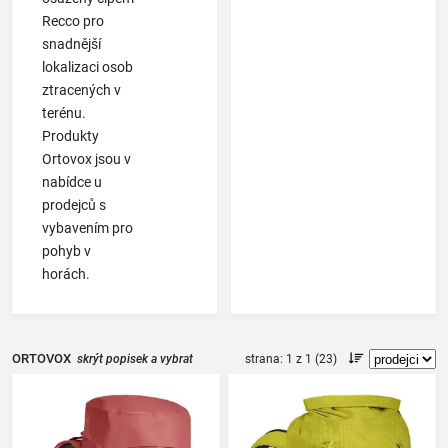
Recco pro
snadnější
lokalizaci osob
ztracených v
terénu.
Produkty
Ortovox jsou v
nabídce u
prodejců s
vybavením pro
pohyb v
horách.
ORTOVOX
skrýt popisek a vybrat
strana: 1 z 1 (23)
parametry
|