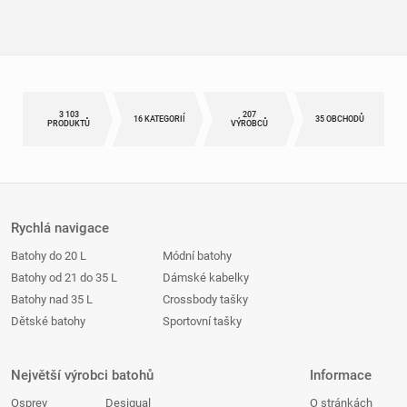
3 103
207
16 KATEGORIÍ
35 OBCHODŮ
PRODUKTŮ
VÝROBCŮ
Rychlá navigace
Batohy do 20 L
Módní batohy
Batohy od 21 do 35 L
Dámské kabelky
Batohy nad 35 L
Crossbody tašky
Dětské batohy
Sportovní tašky
Největší výrobci batohů
Informace
Osprey
Desigual
O stránkách