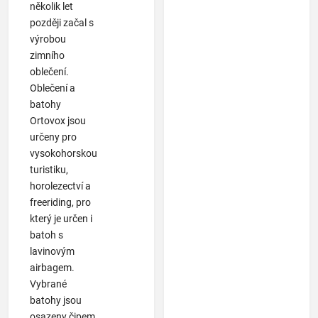
několik let
později začal s
výrobou
zimního
oblečení.
Oblečení a
batohy
Ortovox jsou
určeny pro
vysokohorskou
turistiku,
horolezectví a
freeriding, pro
který je určen i
batoh s
lavinovým
airbagem.
Vybrané
batohy jsou
osazeny čipem