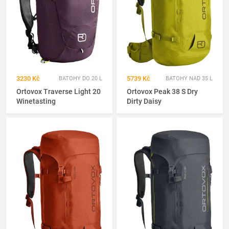
3230 Kč
5739 Kč
BATOHY DO 20 L
BATOHY NAD 35 L
Ortovox Traverse Light 20
Ortovox Peak 38 S Dry
Winetasting
Dirty Daisy