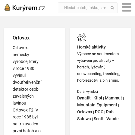
Ortovox
Horské aktivity
Ortovox
,
Výrobce se sortimentem
německý
vybavení pro aktivity v
výrobce, který
horách, lyžování,
v roce 1980
snowboarding, freeriding,
vyvinul
horolezectví, alpinismus.
dvoufrekvenční
detektor osob
Další výrobci
zavalených
Dynafit
Kilpi
Mammut
|
|
|
lavinou
Mountain Equipment
|
Ortovox F2. V
Ortovox
POC
Rab
|
|
|
roce 1985 byl
Salewa
Scott
Vaude
|
|
na trh uveden
první batoh a o