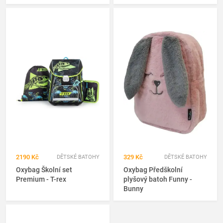
2190 Kč
329 Kč
DĚTSKÉ BATOHY
DĚTSKÉ BATOHY
Oxybag Školní set
Oxybag Předškolní
Premium - T-rex
plyšový batoh Funny -
Bunny