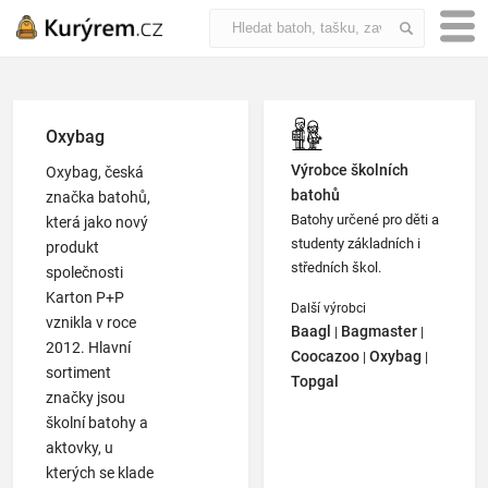
Oxybag
Výrobce školních
Oxybag
, česká
batohů
značka batohů,
Batohy určené pro děti a
která jako nový
studenty základních i
produkt
středních škol.
společnosti
Karton P+P
Další výrobci
vznikla v roce
Baagl
Bagmaster
|
|
2012. Hlavní
Coocazoo
Oxybag
|
|
sortiment
Topgal
značky jsou
školní batohy a
aktovky, u
kterých se klade