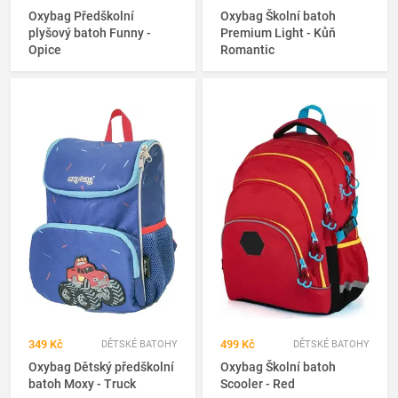
Oxybag Předškolní
Oxybag Školní batoh
plyšový batoh Funny -
Premium Light - Kůň
Opice
Romantic
349 Kč
499 Kč
DĚTSKÉ BATOHY
DĚTSKÉ BATOHY
Oxybag Dětský předškolní
Oxybag Školní batoh
batoh Moxy - Truck
Scooler - Red