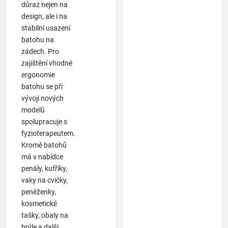
důraz nejen na
design, ale i na
stabilní usazení
batohu na
zádech. Pro
zajištění vhodné
ergonomie
batohu se při
vývoji nových
modelů
spolupracuje s
fyzioterapeutem.
Kromě batohů
má v nabídce
penály, kufříky,
vaky na cvičky,
peněženky,
kosmetické
tašky, obaly na
brýle a další.