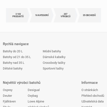
3 103
207
16 KATEGORIÍ
35 OBCHODŮ
PRODUKTŮ
VÝROBCŮ
Rychlá navigace
Batohy do 20 L
Módní batohy
Batohy od 21 do 35 L
Dámské kabelky
Batohy nad 35 L
Crossbody tašky
Dětské batohy
Sportovní tašky
Největší výrobci batohů
Informace
Osprey
Desigual
O stránkách
Deuter
Oxybag
Přehled obchodů
Fjällräven
Lowe Alpine
Uživatelská data