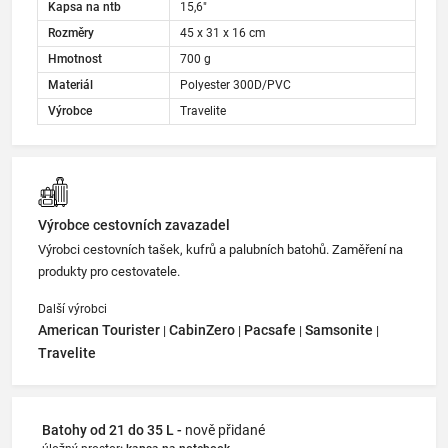
Kapsa na ntb
15,6"
Rozměry
45 x 31 x 16 cm
Hmotnost
700 g
Materiál
Polyester 300D/PVC
Výrobce
Travelite
Výrobce cestovních zavazadel
Výrobci cestovních tašek, kufrů a palubních batohů. Zaměření na
produkty pro cestovatele.
Další výrobci
American Tourister
CabinZero
Pacsafe
Samsonite
|
|
|
|
Travelite
Batohy od 21 do 35 L -
nově přidané