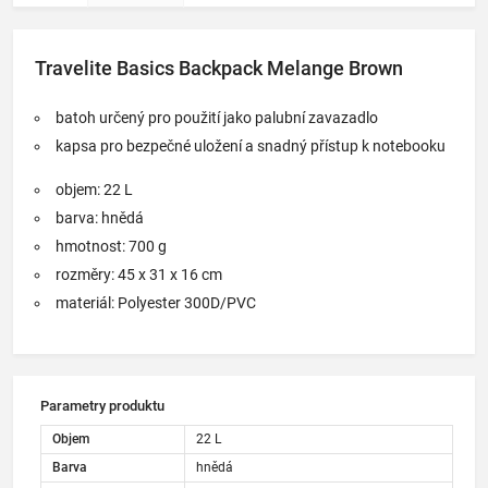
sloupce
liší.
Travelite Basics Backpack Melange Brown
batoh určený pro použití jako palubní zavazadlo
kapsa pro bezpečné uložení a snadný přístup k notebooku
objem: 22 L
barva: hnědá
hmotnost: 700 g
rozměry: 45 x 31 x 16 cm
materiál: Polyester 300D/PVC
Parametry produktu
Objem
22 L
Barva
hnědá