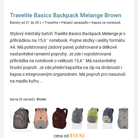
Travelite Basics Backpack Melange Brown
Batohy od 21 do 35 L
▪
Travelite
▪
Palubní zavazadlo
▪
Kapsa na notebook
Stylový městský batoh Traelite Basics Backpack Melange je s
přihrádkou na 15,6`` notebook. Pojme složky i sešity formátu
A4. Má polstrovaný zádový panel, polstrované a délkově
nastavitelné ramenní popruhy. Je zde i vypolstrovaná
přihrádka na notebook o velikosti 15,6`` Má nastavitelný
hrudní popruh. Je zde přední kapsička na zip na drobnosti i
kapsa s integrovaným organizérem. Má popruh pro nasunutí
na madlo kufru...
barva (6 variant):
Brown
818 Kč
cena od