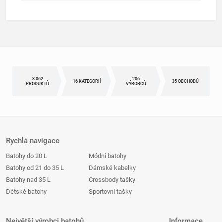
3 062
206
16 KATEGORIÍ
35 OBCHODŮ
PRODUKTŮ
VÝROBCŮ
Rychlá navigace
Batohy do 20 L
Módní batohy
Batohy od 21 do 35 L
Dámské kabelky
Batohy nad 35 L
Crossbody tašky
Dětské batohy
Sportovní tašky
Největší výrobci batohů
Informace