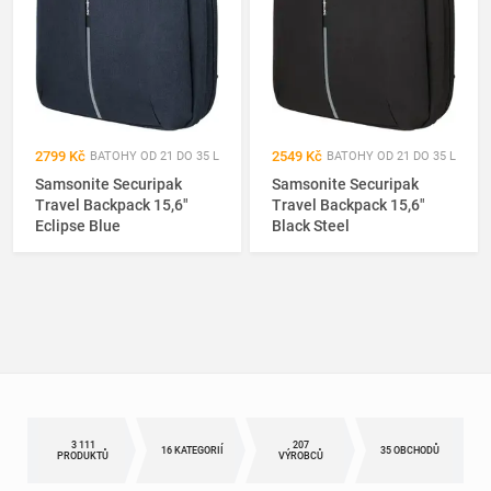
2799 Kč
2549 Kč
BATOHY OD 21 DO 35 L
BATOHY OD 21 DO 35 L
Samsonite Securipak
Samsonite Securipak
Travel Backpack 15,6"
Travel Backpack 15,6"
Eclipse Blue
Black Steel
3 111
207
16 KATEGORIÍ
35 OBCHODŮ
PRODUKTŮ
VÝROBCŮ