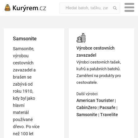
Samsonite
Výrobce cestovních
Samsonite
,
zavazadel
výrobou
Výrobci cestovních tašek,
cestovních
kufrů a palubních batohů.
zavazadel a
Zaměření na produkty pro
brašen se
cestovatele.
zabývá od
roku 1910,
Další výrobci
kdy byl jako
American Tourister
|
hlavní
CabinZero
Pacsafe
|
|
materiál
Samsonite
Travelite
|
používané
dřevo. Po více
než 100 let