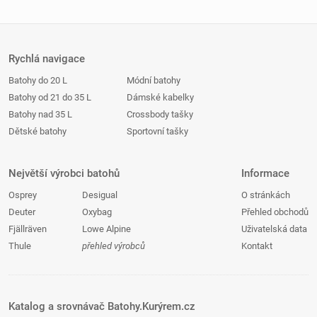
Rychlá navigace
Batohy do 20 L
Módní batohy
Batohy od 21 do 35 L
Dámské kabelky
Batohy nad 35 L
Crossbody tašky
Dětské batohy
Sportovní tašky
Největší výrobci batohů
Informace
Osprey
Desigual
O stránkách
Deuter
Oxybag
Přehled obchodů
Fjällräven
Lowe Alpine
Uživatelská data
Thule
přehled výrobců
Kontakt
Katalog a srovnávač Batohy.Kurýrem.cz