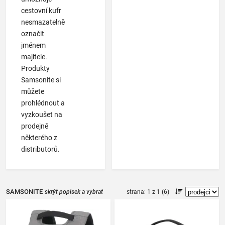
cestovní kufr
nesmazatelně
označit
jménem
majitele.
Produkty
Samsonite si
můžete
prohlédnout a
vyzkoušet na
prodejně
některého z
distributorů.
SAMSONITE
skrýt popisek a vybrat
strana: 1 z 1 (6)
parametry
|