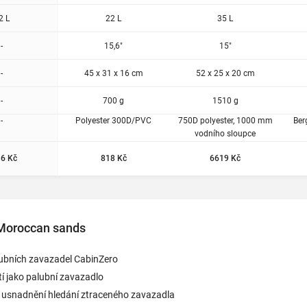
2 L
22 L
35 L
-
15,6"
15"
-
45 x 31 x 16 cm
52 x 25 x 20 cm
-
700 g
1510 g
-
Polyester 300D/PVC
750D polyester, 1000 mm
Ber
vodního sloupce
6 Kč
818 Kč
6619 Kč
Moroccan sands
lubních zavazadel CabinZero
í jako palubní zavazadlo
o usnadnění hledání ztraceného zavazadla