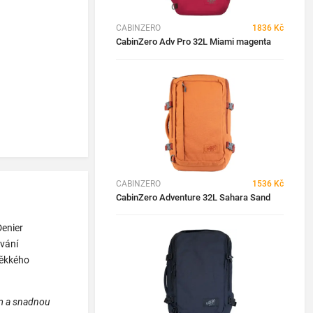
CABINZERO
1836 Kč
CabinZero Adv Pro 32L Miami magenta
CABINZERO
1536 Kč
CabinZero Adventure 32L Sahara Sand
Denier
ování
ěkkého
em a snadnou