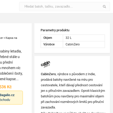
Parametry produktu
Objem
32 L
ker
▪
Kapsa na
Výrobce
CabinZero
kabiny letadla,
řebné stále u
u přední
 a mnohem víc
blečení i boty,
CabinZero
, výrobce s původem z Indie,
ené kapse...
prodává batohy navržené na míru pro
cestovatele, kteří dávají přednost cestování
536 Kč
jen s příručním zavazadlem. Oproti klasickým
Bagalio.cz
batohům jsou navrženy pro maximální objem
obchodu
při zachování rozměrových limitů pro příruční
zavazadla.