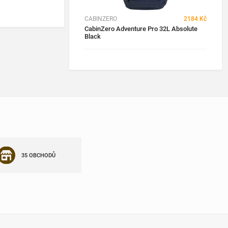
CABINZERO
2184 Kč
CabinZero Adventure Pro 32L Absolute
Black
35 OBCHODŮ