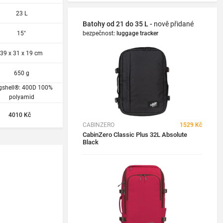
23 L
Batohy od 21 do 35 L -
nově přidané
15"
bezpečnost
:
luggage tracker
39 x 31 x 19 cm
650 g
gshell®: 400D 100%
polyamid
4010 Kč
CABINZERO
1529 Kč
CabinZero Classic Plus 32L Absolute
Black