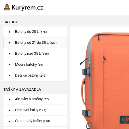
BATOHY
Batohy do 20 L
(576)
Batohy od 21 do 35 L
(820)
Batohy nad 35 L
(368)
Módní batohy
(66)
Dětské batohy
(245)
TAŠKY A ZAVAZADLA
Aktovky a brašny
(77)
Cestovní kufry
(171)
Crossbody tašky
(118)