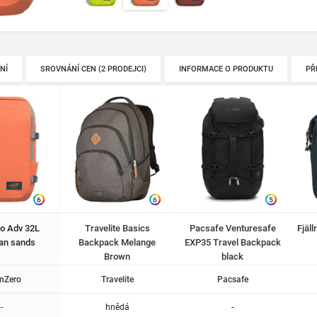
NÍ
SROVNÁNÍ CEN (2 PRODEJCI)
INFORMACE O PRODUKTU
PŘ
6
6
5
o Adv 32L
Travelite Basics
Pacsafe Venturesafe
Fjäl
an sands
Backpack Melange
EXP35 Travel Backpack
Brown
black
nZero
Travelite
Pacsafe
-
hnědá
-