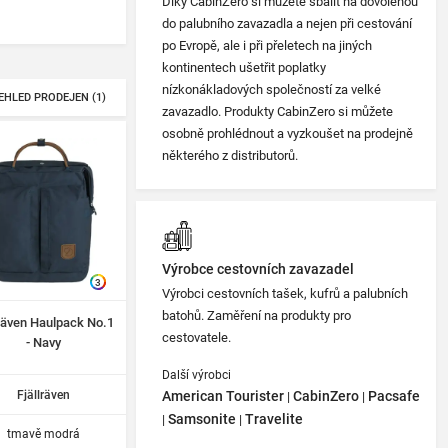
Díky CabinZero si můžete sbalit na dovolenou
do palubního zavazadla a nejen při cestování
po Evropě, ale i při přeletech na jiných
kontinentech ušetřit poplatky
nízkonákladových společností za velké
EHLED PRODEJEN (1)
zavazadlo. Produkty CabinZero si můžete
osobně prohlédnout a vyzkoušet na prodejně
některého z distributorů.
Výrobce cestovních zavazadel
3
Výrobci cestovních tašek, kufrů a palubních
batohů. Zaměření na produkty pro
lräven Haulpack No.1
cestovatele.
- Navy
Další výrobci
Fjällräven
American Tourister
CabinZero
Pacsafe
|
|
Samsonite
Travelite
|
|
tmavě modrá