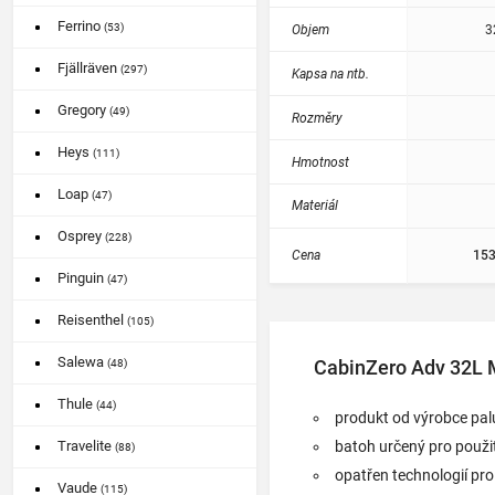
Ferrino
(53)
Objem
3
Fjällräven
(297)
Kapsa na ntb.
Gregory
(49)
Rozměry
Heys
(111)
Hmotnost
Loap
(47)
Materiál
Osprey
(228)
Cena
153
Pinguin
(47)
Reisenthel
(105)
Salewa
CabinZero Adv 32L 
(48)
Thule
(44)
produkt od výrobce pa
batoh určený pro použit
Travelite
(88)
opatřen technologií pr
Vaude
(115)