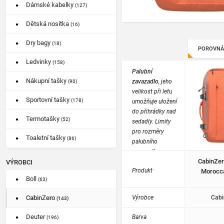
Dámské kabelky
(127)
Dětská nosítka
(16)
Dry bagy
(18)
POROVNÁ
Ledvinky
(158)
Palubní
Nákupní tašky
zavazadlo
, jeho
(90)
velikost při letu
Sportovní tašky
(178)
umožňuje uložení
do přihrádky nad
Termotašky
(52)
sedadly. Limity
pro rozměry
Toaletní tašky
(86)
palubního
zavazadla se pro
CabinZer
každou
VÝROBCI
Produkt
Morocc
společnost liší.
Boll
(63)
Výrobce
Cabi
CabinZero
(143)
Deuter
Barva
(196)