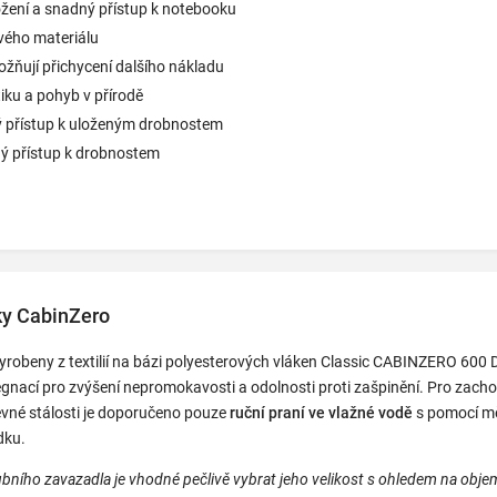
žení a snadný přístup k notebooku
ého materiálu
ňují přichycení dalšího nákladu
iku a pohyb v přírodě
ý přístup k uloženým drobnostem
ý přístup k drobnostem
ky CabinZero
yrobeny z textilií na bázi polyesterových vláken Classic CABINZERO 600 
gnací pro zvýšení nepromokavosti a odolnosti proti zašpinění. Pro zach
evné stálosti je doporučeno pouze
ruční praní ve vlažné vodě
s pomocí m
dku.
ubního zavazadla je vhodné pečlivě vybrat jeho velikost s ohledem na obj