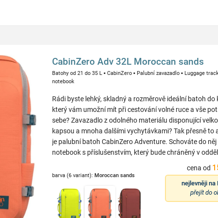
CabinZero Adv 32L Moroccan sands
Batohy od 21 do 35 L
▪
CabinZero
▪
Palubní zavazadlo
▪
Luggage trac
notebook
Rádi byste lehký, skladný a rozměrově ideální batoh do 
který vám umožní mít při cestování volné ruce a vše pot
sebe? Zavazadlo z odolného materiálu disponující velko
kapsou a mnoha dalšími vychytávkami? Tak přesně to
je palubní batoh CabinZero Adventure. Schováte do něj o
notebook s příslušenstvím, který bude chráněný v odděl
1
cena od
barva (6 variant):
Moroccan sands
nejlevněji na
přejít do 