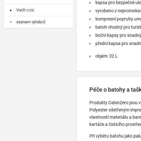
kapsa pro bezpečné ulo
Vuch
vyrobeno z nepromokav
(125)
kompresní popruhy umož
seznam výrobců
batoh vhodný pro turist
boční kapsy pro snadn
přední kapsa pro snadn
objem: 32 L
Péče o batohy a taš
Produkty CabinZero jsou v
Polyester ošetřeným impre
vlastností materiálu a bar
kartáče a čistícího prostře
Při výběru batohu jako pal