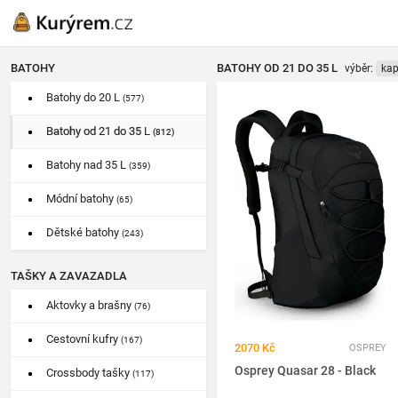
BATOHY
BATOHY OD 21 DO 35 L
výběr:
kap
Batohy do 20 L
(577)
Batohy od 21 do 35 L
(812)
Batohy nad 35 L
(359)
Módní batohy
(65)
Dětské batohy
(243)
TAŠKY A ZAVAZADLA
Aktovky a brašny
(76)
Cestovní kufry
(167)
2070 Kč
OSPREY
Osprey Quasar 28 - Black
Crossbody tašky
(117)