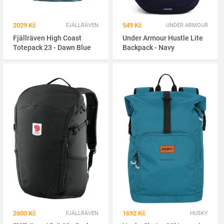
2029 Kč
549 Kč
FJÄLLRÄVEN
UNDER ARMOUR
Fjällräven High Coast
Under Armour Hustle Lite
Totepack 23 - Dawn Blue
Backpack - Navy
2600 Kč
1692 Kč
FJÄLLRÄVEN
HUSKY