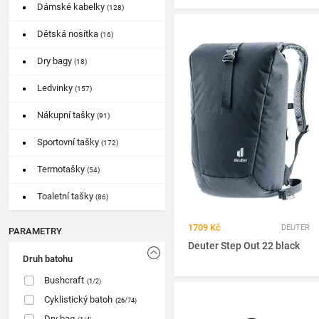
Dámské kabelky
(128)
Dětská nosítka
(16)
Dry bagy
(18)
Ledvinky
(157)
Nákupní tašky
(91)
Sportovní tašky
(172)
Termotašky
(54)
Toaletní tašky
(86)
1709 Kč
DEUTER
PARAMETRY
Deuter Step Out 22 black
Druh batohu
Bushcraft
(1
/2)
Cyklistický batoh
(26
/74)
Dry bag