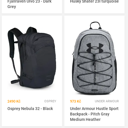
Fjällräven Ulvö 23 - Dark
Husky Shater 23l turquoise
Grey
2490 Kč
973 Kč
OSPREY
UNDER ARMOUR
Osprey Nebula 32 - Black
Under Armour Hustle Sport
Backpack - Pitch Gray
Medium Heather