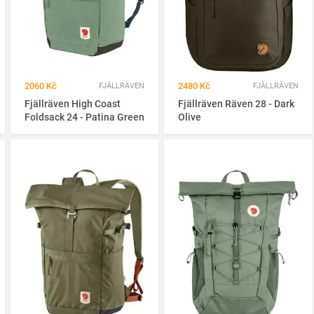
2060 Kč
2480 Kč
FJÄLLRÄVEN
FJÄLLRÄVEN
Fjällräven High Coast
Fjällräven Räven 28 - Dark
Foldsack 24 - Patina Green
Olive