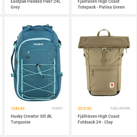
Eastpak Padded Pak'r 24L
Fjällräven High Coast
Grey
Totepack - Patina Green
1245 Kč
2210 Kč
HUSKY
FJÄLLRÄVEN
Husky Crewtor 30l dk.
Fjällräven High Coast
Turquoise
Foldsack 24 - Clay