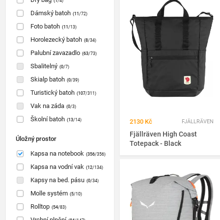
(1
/4)
Dámský batoh
(11
/72)
Foto batoh
(11
/13)
Horolezecký batoh
(8
/34)
Palubní zavazadlo
(63
/73)
Sbalitelný
(0
/7)
Skialp batoh
(0
/39)
Turistický batoh
(107
/311)
Vak na záda
(0
/3)
Školní batoh
(13
/14)
2130 Kč
FJÄLLRÄVEN
Fjällräven High Coast
Úložný prostor
Totepack - Black
Kapsa na notebook
(356
/356)
Kapsa na vodní vak
(12
/134)
Kapsy na bed. pásu
(0
/34)
Molle systém
(5
/10)
Rolltop
(54
/83)
Vrchní plnění