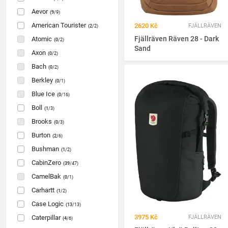
Aevor
(9
/9)
American Tourister
2620 Kč
FJÄLLRÄVEN
(2
/2)
Fjällräven Räven 28 - Dark
Atomic
(0
/2)
Sand
Axon
(0
/2)
Bach
(0
/2)
Berkley
(0
/1)
Blue Ice
(0
/16)
Boll
(1
/3)
Brooks
(0
/3)
Burton
(2
/6)
Bushman
(1
/2)
CabinZero
(39
/47)
CamelBak
(0
/1)
Carhartt
(1
/2)
Case Logic
(13
/13)
3975 Kč
Caterpillar
FJÄLLRÄVEN
(4
/6)