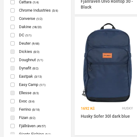
Fjällräven Ulvö Rolltop 30 -
Cattara
(1
/4)
Black
Chrome Industries
(3
/4)
Converse
(1
/2)
Dakine
(18
/20)
DC
(1
/1)
Deuter
(9
/68)
Dickies
(0
/3)
Doughnut
(1
/1)
Dynafit
(0
/2)
Eastpak
(3
/13)
Easy Camp
(1
/1)
Ellesse
(0
/3)
Evoc
(3
/4)
1692 Kč
HUSKY
Ferrino
(0
/18)
Husky Sofer 30l dark blue
Fizan
(0
/2)
Fjällräven
(49
/57)
Giants Fishing
(0
/1)