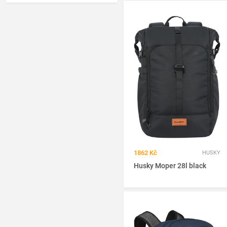
Granite Gear
(0
/1)
Gregory
(0
/31)
Hannah
(7
/7)
Helly Hansen
(3
/4)
Herschel
(2
/7)
Hi-Tec
(0
/2)
Husky
(18
/24)
Inov-8
(0
/1)
JanSport
(2
/12)
Kilpi
(0
/4)
Korum
(0
/1)
1862 Kč
HUSKY
Lefrik
(1
/1)
Husky Moper 28l black
Lifeventure
(0
/2)
Loap
(1
/16)
Lowe Alpine
(3
/8)
Lowepro
(1
/1)