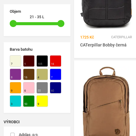
Objem
21 - 35 L
1725 Kč
CATERPILLAR
CATerpillar Bobby černá
Barva batohu
7
1
105
16
8
16
4
7
9
6
55
60
3
50
9
VÝROBCI
Adidas
(3
/5)