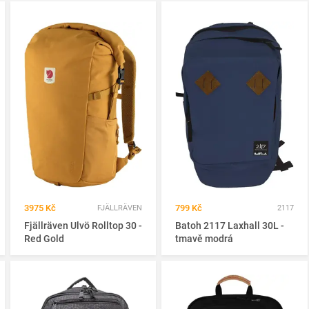
3975 Kč
799 Kč
FJÄLLRÄVEN
2117
Fjällräven Ulvö Rolltop 30 -
Batoh 2117 Laxhall 30L -
Red Gold
tmavě modrá