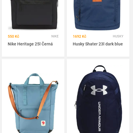
550 Kč
1692 Kč
NIKE
HUSKY
Nike Heritage 25l Černá
Husky Shater 23l dark blue