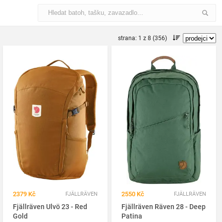
strana: 1 z 8 (356)
2379 Kč
2550 Kč
FJÄLLRÄVEN
FJÄLLRÄVEN
Fjällräven Ulvö 23 - Red
Fjällräven Räven 28 - Deep
Gold
Patina