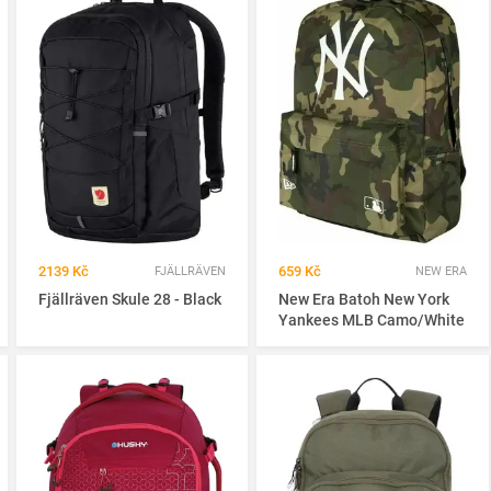
2139 Kč
659 Kč
FJÄLLRÄVEN
NEW ERA
Fjällräven Skule 28 - Black
New Era Batoh New York
Yankees MLB Camo/White