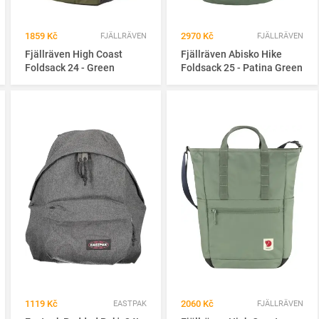
1859 Kč
2970 Kč
FJÄLLRÄVEN
FJÄLLRÄVEN
Fjällräven High Coast
Fjällräven Abisko Hike
Foldsack 24 - Green
Foldsack 25 - Patina Green
1119 Kč
2060 Kč
EASTPAK
FJÄLLRÄVEN