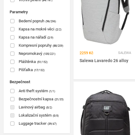
(84
/147)
Parametry
Bederní popruh
(96
/296)
Kapsa na mokré věci
(2
/2)
Kapsa na nářadí
(2
/9)
Kompresní popruhy
(88
/209)
2259 Kč
SALEWA
Nepromokavý
(135
/221)
Salewa Lavaredo 26 alloy
Pláštěnka
(51
/152)
Píšťalka
(17
/132)
Bezpečnost
Anti theft systém
(1
/1)
Bezpečnostní kapsa
(21
/35)
Lavinový airbag
(0
/2)
Lokalizační systém
(0
/8)
Luggage tracker
(39
/47)