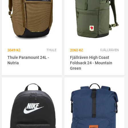
3049 Kč
2060 Kč
THULE
FJÄLLRÄVEN
Thule Paramount 24L -
Fjällräven High Coast
Nutria
Foldsack 24 - Mountain
Green