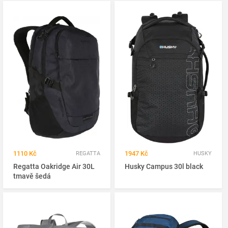
1110 Kč
1947 Kč
REGATTA
HUSKY
Regatta Oakridge Air 30L
Husky Campus 30l black
tmavě šedá