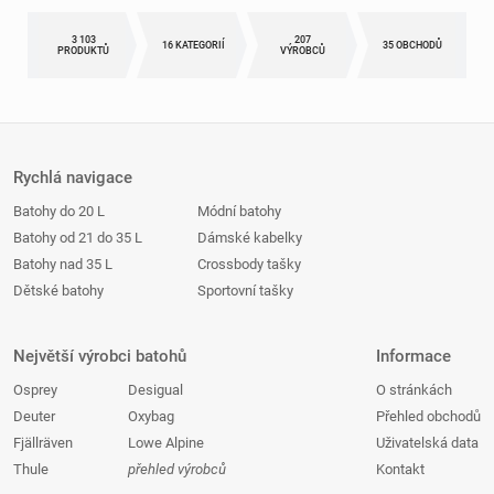
3 103
207
16 KATEGORIÍ
35 OBCHODŮ
PRODUKTŮ
VÝROBCŮ
Rychlá navigace
Batohy do 20 L
Módní batohy
Batohy od 21 do 35 L
Dámské kabelky
Batohy nad 35 L
Crossbody tašky
Dětské batohy
Sportovní tašky
Největší výrobci batohů
Informace
Osprey
Desigual
O stránkách
Deuter
Oxybag
Přehled obchodů
Fjällräven
Lowe Alpine
Uživatelská data
Thule
přehled výrobců
Kontakt