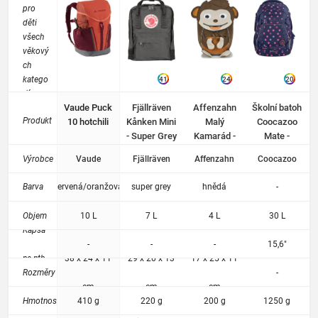
pro
děti
všech
věkový
ch
katego
41
24
20
rií.
Vaude Puck
Fjällräven
Affenzahn
Školní batoh
Jedná
Produkt
10 hotchili
Kånken Mini
Malý
Coocazoo
se o
- Super Grey
Kamarád -
Mate -
batohy,
Affe
Reflective
které
Výrobce
Vaude
Fjällräven
Affenzahn
Coocazoo
Monkey
Moons
se
nepoda
Barva
červená/oranžová
super grey
hnědá
-
řilo
lépe
Objem
10 L
7 L
4 L
30 L
rozřadi
Kapsa
t,
-
-
-
15,6"
nepatří
na ntb.
38 x 24 x 11
29 x 20 x 13
17 x 25 x 11
mezi
Rozměry
-
školní
cm
cm
cm
batohy
Hmotnost
410 g
220 g
200 g
1250 g
ani