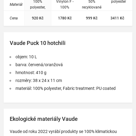
batůžk
100%
Vinylon F -
50%
polyester
Materiál
y se
polyester,
100%
recyklované
Fabric
polypropylen
lahve
zvířátk
Cena
920 Kč
1780 Kč
999 Kč
3411 Kč
treatment:
y pro
PU coated
předšk
olní
věk.
Vaude Puck 10 hotchili
objem: 10 L
barva: červená/oranžová
hmotnost: 410 g
rozměry: 38 x 24 x 11 cm
materiál: 100% polyester, Fabric treatment: PU coated
Ekologické materiály Vaude
Vaude od roku 2022 vyrábí produkty se 100% klimatickou