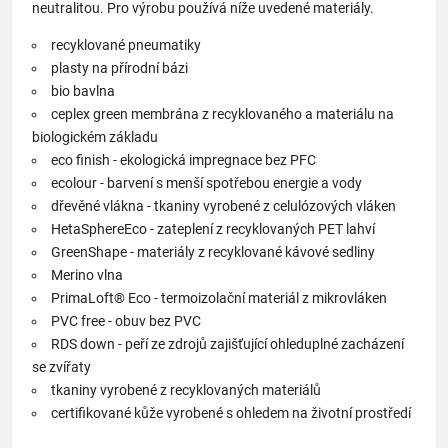
neutralitou. Pro výrobu používá níže uvedené materiály.
recyklované pneumatiky
plasty na přírodní bázi
bio bavlna
ceplex green membrána z recyklovaného a materiálu na
biologickém základu
eco finish - ekologická impregnace bez PFC
ecolour - barvení s menší spotřebou energie a vody
dřevěné vlákna - tkaniny vyrobené z celulózových vláken
HetaSphereEco - zateplení z recyklovaných PET lahví
GreenShape - materiály z recyklované kávové sedliny
Merino vlna
PrimaLoft® Eco - termoizolační materiál z mikrovláken
PVC free - obuv bez PVC
RDS down - peří ze zdrojů zajišťující ohleduplné zacházení
se zvířaty
tkaniny vyrobené z recyklovaných materiálů
certifikované kůže vyrobené s ohledem na životní prostředí