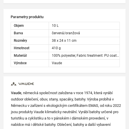
Parametry produktu
Objem
10 L
Barva
červená/oranžová
Rozměry
38 x 24 x 11 cm
Hmotnost
410 g
Materiál
100% polyester, Fabric treatment: PU coated
Výrobce
Vaude
Vaude
, německá společnost založena v roce 1974, která vyrábí
outdoor oblečení, obuv, stany, spacáky, batohy. Výroba probíhá v
Německu v zařízení s ekologickým certifikátem EMAS, od roku 2022
jsou produkty Vaude klimaticky neutrální. Vyrábí batohy určené pro
turistiku a cyklistiku a to v pánském i dámském provedení, v
nabídce má i dětské batohy. Oblečení, batohy a další vybavení