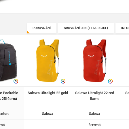
POROVNÁNÍ
SROVNÁNÍ CEN (1 PRODEJCE)
INFO
5
6
6
re Packable
Salewa Ultralight 22 gold
Salewa Ultralight 22 red
Sa
 25l černá
flame
enture
Salewa
Salewa
rná
-
červená