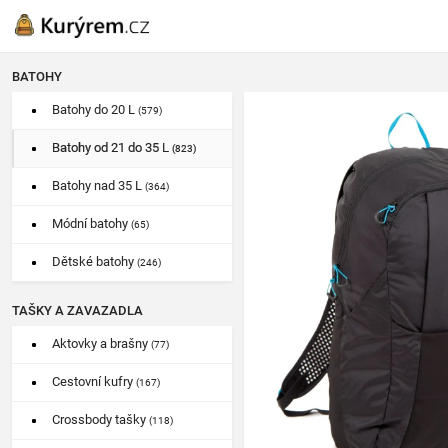
BATOHY
Batohy do 20 L
(579)
Batohy od 21 do 35 L
(823)
Batohy nad 35 L
(364)
Módní batohy
(65)
Dětské batohy
(246)
TAŠKY A ZAVAZADLA
Aktovky a brašny
(77)
Cestovní kufry
(167)
Crossbody tašky
(118)