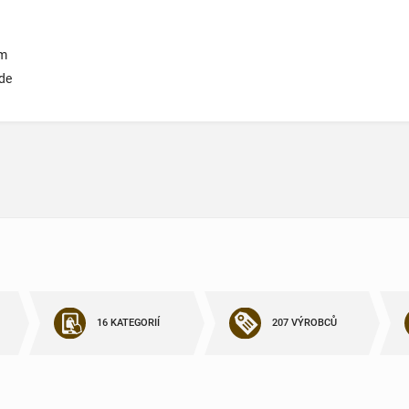
cm
de
16 KATEGORIÍ
207 VÝROBCŮ