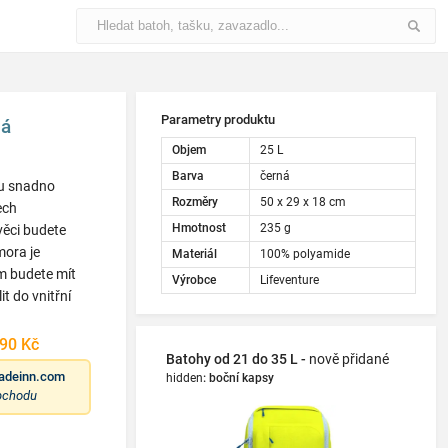
Parametry produktu
ná
Objem
25 L
Barva
černá
ku snadno
Rozměry
50 x 29 x 18 cm
ech
Hmotnost
235 g
věci budete
mora je
Materiál
100% polyamide
m budete mít
Výrobce
Lifeventure
t do vnitřní
90 Kč
Batohy od 21 do 35 L -
nově přidané
adeinn.com
hidden
:
boční kapsy
obchodu