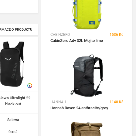
RMACE O PRODUKTU
CABINZERO
1536 Kč
CabinZero Adv 32L Mojito lime
6
lewa Ultralight 22
HANNAH
1140 Kč
black out
Hannah Raven 24 anthracite/grey
Salewa
černá