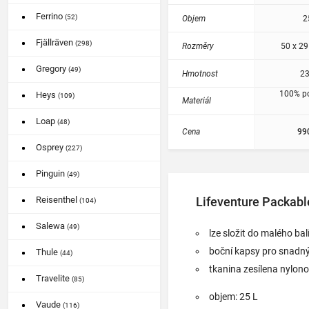
Ferrino
(52)
Objem
2
Fjällräven
(298)
Rozměry
50 x 29
Gregory
(49)
Hmotnost
23
100% p
Heys
(109)
Materiál
Loap
(48)
Cena
99
Osprey
(227)
Pinguin
(49)
Lifeventure Packabl
Reisenthel
(104)
Salewa
(49)
lze složit do malého bal
boční kapsy pro snadn
Thule
(44)
tkanina zesílena nylono
Travelite
(85)
objem: 25 L
Vaude
(116)