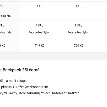
5 L
22 L
22 L
 x 18 cm
-
-
5 g
115 g
115 g
olyamide
Recyceltes Nylon
Recyceltes Nylon
0 Kč
749 Kč
760 Kč
e Backpack 25l černá
íčku a nosit v kapse
ý přístup k uloženým drobnostem
vými vlákny, které zabraňují zničení batohu při natržení