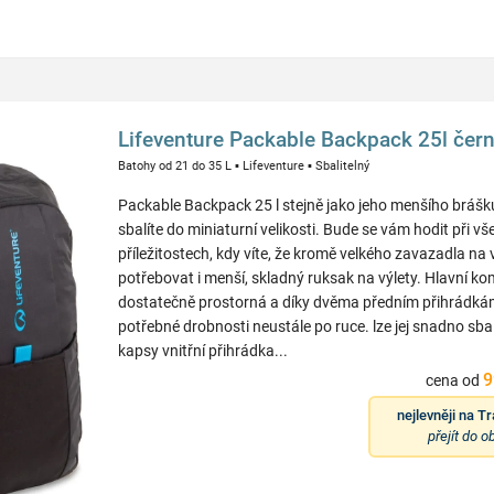
Lifeventure Packable Backpack 25l čer
Batohy od 21 do 35 L
▪
Lifeventure
▪
Sbalitelný
Packable Backpack 25 l stejně jako jeho menšího bráš
sbalíte do miniaturní velikosti. Bude se vám hodit při vš
příležitostech, kdy víte, že kromě velkého zavazadla na 
potřebovat i menší, skladný ruksak na výlety. Hlavní ko
dostatečně prostorná a díky dvěma předním přihrádká
potřebné drobnosti neustále po ruce. lze jej snadno sbali
kapsy vnitřní přihrádka...
9
cena od
nejlevněji na
Tr
přejít do 