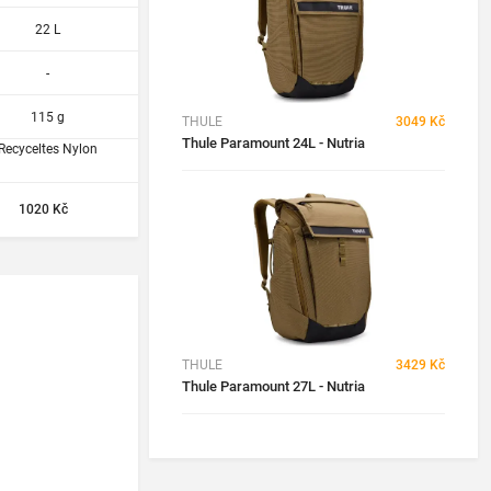
22 L
-
115 g
THULE
3049 Kč
Thule Paramount 24L - Nutria
Recyceltes Nylon
1020 Kč
THULE
3429 Kč
Thule Paramount 27L - Nutria