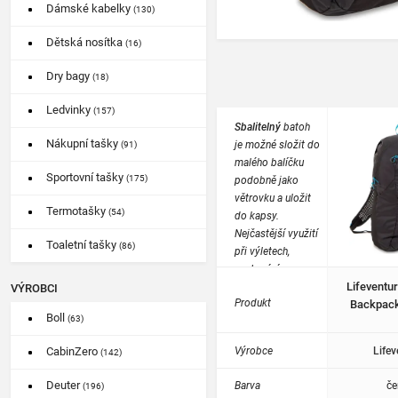
Dámské kabelky
(130)
Dětská nosítka
(16)
Dry bagy
(18)
Ledvinky
(157)
Sbalitelný
batoh
Nákupní tašky
je možné složit do
(91)
malého balíčku
Sportovní tašky
(175)
podobně jako
větrovku a uložit
Termotašky
(54)
do kapsy.
Nejčastější využití
Toaletní tašky
(86)
při výletech,
cestování, na
Lifeventu
nákupy.
VÝROBCI
Produkt
Backpack
Boll
(63)
Výrobce
Lifev
CabinZero
(142)
Deuter
Barva
če
(196)