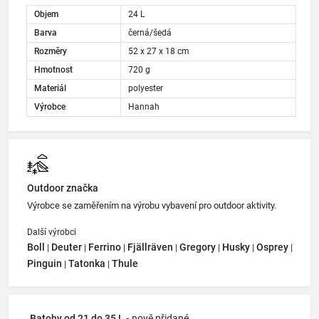
Objem
24 L
Barva
černá/šedá
Rozměry
52 x 27 x 18 cm
Hmotnost
720 g
Materiál
polyester
Výrobce
Hannah
Outdoor značka
Výrobce se zaměřením na výrobu vybavení pro outdoor aktivity.
Další výrobci
Boll
Deuter
Ferrino
Fjällräven
Gregory
Husky
Osprey
|
|
|
|
|
|
|
Pinguin
Tatonka
Thule
|
|
Batohy od 21 do 35 L -
nově přidané