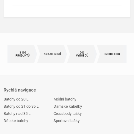
3 106
206
16 KATEGORIÍ
35 OBCHODŮ
PRODUKTŮ
VÝROBCŮ
Rychlá navigace
Batohy do 20 L
Módní batohy
Batohy od 21 do 35 L
Dámské kabelky
Batohy nad 35 L
Crossbody tašky
Dětské batohy
Sportovní tašky