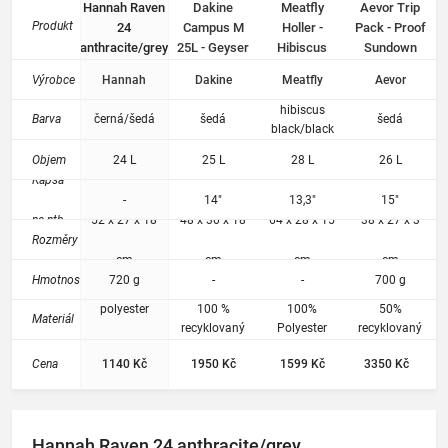
Hannah Raven
Dakine
Meatfly
Aevor Trip
nější
Produkt
24
Campus M
Holler -
Pack - Proof
uložení
anthracite/grey
25L - Geyser
Hibiscus
Sundown
notebo
Grey
Black/Black
oku při
Výrobce
Hannah
Dakine
Meatfly
Aevor
cestě
do
hibiscus
Barva
černá/šedá
šedá
šedá
školy
black/black
nebo
Objem
24 L
25 L
28 L
26 L
do
Kapsa
práce.
-
14"
13,3"
15"
Kapsu
na ntb.
52 x 27 x 18
48 x 30 x 18
64 x 28 x 15
38 x 27 x 3
lze
Rozměry
použít i
cm
cm
cm
cm
pro
Hmotnost
720 g
-
-
700 g
uložení
dokum
polyester
100 %
100%
50%
Materiál
entů.
recyklovaný
Polyester
recyklovaný
polyester
polyester,
Cena
1140 Kč
1950 Kč
1599 Kč
3350 Kč
50%
polyester
Hannah Raven 24 anthracite/grey