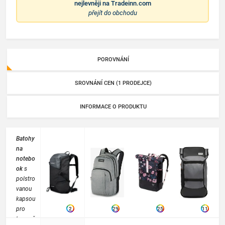
nejlevněji na
Tradeinn.com
přejít do obchodu
POROVNÁNÍ
SROVNÁNÍ CEN (1 PRODEJCE)
INFORMACE O PRODUKTU
Batohy
na
notebo
ok
s
polstro
vanou
kapsou
pro
2
29
25
11
bezpeč