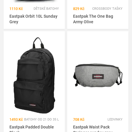
1110 Kč
829 Kč
DĚTSKÉ BATOHY
CROSSBODY TAŠKY
Eastpak Orbit 10L Sunday
Eastpak The One Bag
Grey
Army Olive
1493 Kč
708 Kč
BATOHY OD 21 DO 35 L
LEDVINKY
Eastpak Padded Double
Eastpak Waist Pack