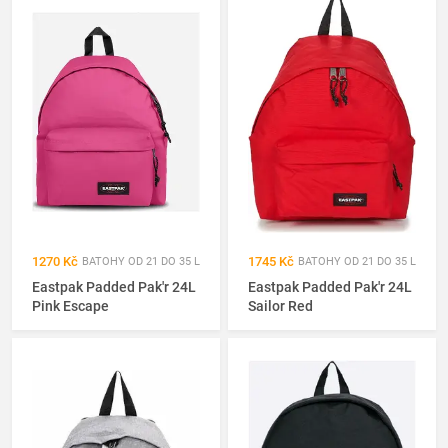
1270 Kč
1745 Kč
BATOHY OD 21 DO 35 L
BATOHY OD 21 DO 35 L
Eastpak Padded Pak'r 24L
Eastpak Padded Pak'r 24L
Pink Escape
Sailor Red