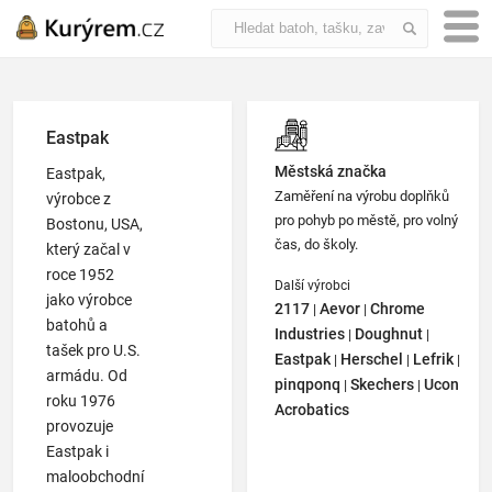
Eastpak
Městská značka
Eastpak
,
Zaměření na výrobu doplňků
výrobce z
pro pohyb po městě, pro volný
Bostonu, USA,
čas, do školy.
který začal v
roce 1952
Další výrobci
jako výrobce
2117
Aevor
Chrome
|
|
batohů a
Industries
Doughnut
|
|
tašek pro U.S.
Eastpak
Herschel
Lefrik
|
|
|
armádu. Od
pinqponq
Skechers
Ucon
|
|
roku 1976
Acrobatics
provozuje
Eastpak i
maloobchodní