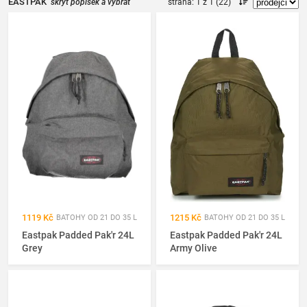
EASTPAK
skrýt popisek a vybrat
strana: 1 z 1 (22)
parametry
|
1119 Kč
1215 Kč
BATOHY OD 21 DO 35 L
BATOHY OD 21 DO 35 L
Eastpak Padded Pak'r 24L
Eastpak Padded Pak'r 24L
Grey
Army Olive