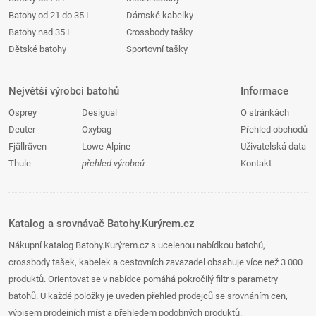
Batohy od 21 do 35 L
Dámské kabelky
Batohy nad 35 L
Crossbody tašky
Dětské batohy
Sportovní tašky
Největší výrobci batohů
Informace
Osprey
Desigual
O stránkách
Deuter
Oxybag
Přehled obchodů
Fjällräven
Lowe Alpine
Uživatelská data
Thule
přehled výrobců
Kontakt
Katalog a srovnávač Batohy.Kurýrem.cz
Nákupní katalog Batohy.Kurýrem.cz s ucelenou nabídkou batohů,
crossbody tašek, kabelek a cestovních zavazadel obsahuje více než 3 000
produktů. Orientovat se v nabídce pomáhá pokročilý filtr s parametry
batohů. U každé položky je uveden přehled prodejců se srovnáním cen,
výpisem prodejních míst a přehledem podobných produktů.