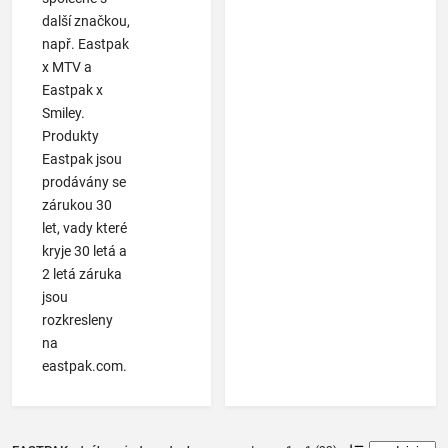
další značkou,
např. Eastpak
x MTV a
Eastpak x
Smiley.
Produkty
Eastpak jsou
prodávány se
zárukou 30
let, vady které
kryje 30 letá a
2 letá záruka
jsou
rozkresleny
na
eastpak.com.