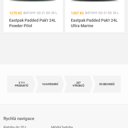
1270 Kč
1267 Kč
BATOHY OD 21 DO 35 L
BATOHY OD 21 DO 35 L
Eastpak Padded Pak'r 24L
Eastpak Padded Pak'r 24L
Powder Pilot
Ultra Marine
3 111
207
16 KATEGORIÍ
35 OBCHODŮ
PRODUKTŮ
VÝROBCŮ
Rychlá navigace
Batohy do 20 L
Módní batohy