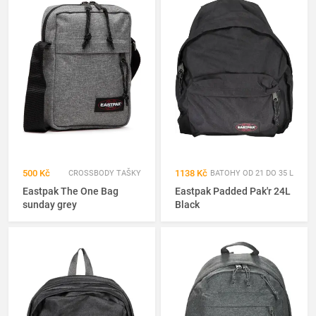
500 Kč
1138 Kč
CROSSBODY TAŠKY
BATOHY OD 21 DO 35 L
Eastpak The One Bag
Eastpak Padded Pak'r 24L
sunday grey
Black