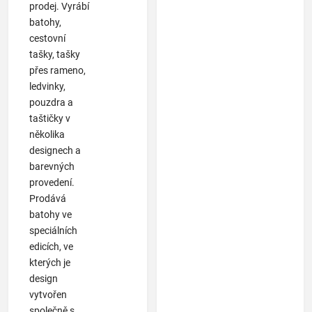
prodej. Vyrábí
batohy,
cestovní
tašky, tašky
přes rameno,
ledvinky,
pouzdra a
taštičky v
několika
designech a
barevných
provedení.
Prodává
batohy ve
speciálních
edicích, ve
kterých je
design
vytvořen
společně s