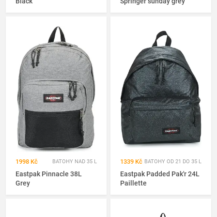
Black
Springer sunday grey
1998 Kč
1339 Kč
BATOHY NAD 35 L
BATOHY OD 21 DO 35 L
Eastpak Pinnacle 38L
Eastpak Padded Pak'r 24L
Grey
Paillette