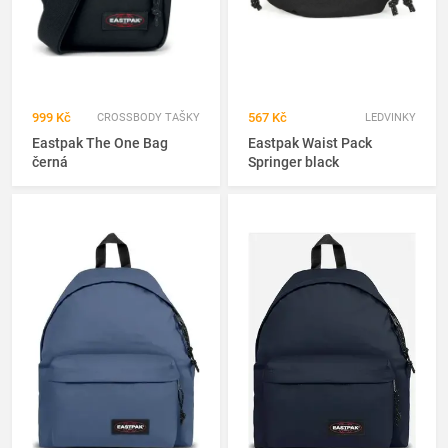
999 Kč
567 Kč
CROSSBODY TAŠKY
LEDVINKY
Eastpak The One Bag
Eastpak Waist Pack
černá
Springer black