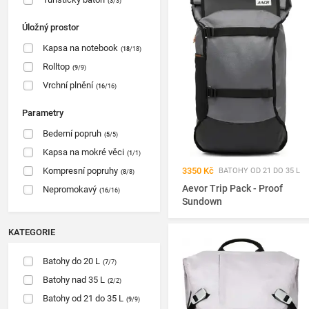
(3
/3)
Úložný prostor
Kapsa na notebook
(18
/18)
Rolltop
(9
/9)
Vrchní plnění
(16
/16)
Parametry
Bederní popruh
(5
/5)
Kapsa na mokré věci
(1
/1)
Kompresní popruhy
3350 Kč
BATOHY OD 21 DO 35 L
(8
/8)
Aevor Trip Pack - Proof
Nepromokavý
(16
/16)
Sundown
KATEGORIE
Batohy do 20 L
(7
/7)
Batohy nad 35 L
(2
/2)
Batohy od 21 do 35 L
(9
/9)