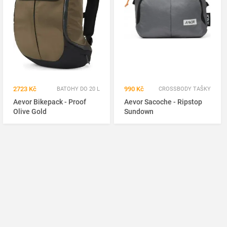
2723 Kč
990 Kč
BATOHY DO 20 L
CROSSBODY TAŠKY
Aevor Bikepack - Proof
Aevor Sacoche - Ripstop
Olive Gold
Sundown