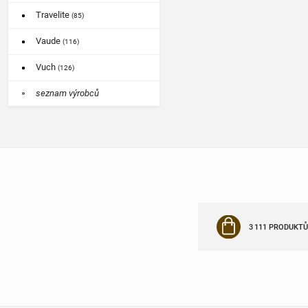
Travelite
(85)
Vaude
(116)
Vuch
(126)
seznam výrobců
3 111 PRODUKTŮ