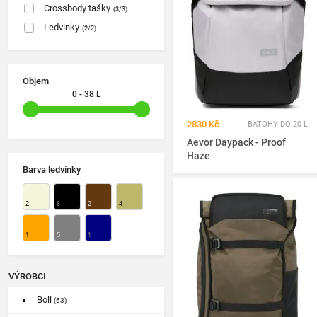
Crossbody tašky
(3
/3)
Ledvinky
(2
/2)
Objem
0 - 38 L
2830 Kč
BATOHY DO 20 L
Aevor Daypack - Proof
Haze
Barva ledvinky
2
8
2
4
1
5
1
VÝROBCI
Boll
(63)