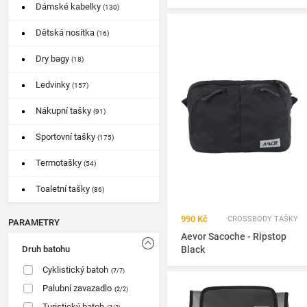
Dámské kabelky
(130)
Dětská nosítka
(16)
Dry bagy
(18)
Ledvinky
(157)
Nákupní tašky
(91)
Sportovní tašky
(175)
Termotašky
(54)
Toaletní tašky
(86)
990 Kč
CROSSBODY TAŠKY
PARAMETRY
Aevor Sacoche - Ripstop
Druh batohu
Black
Cyklistický batoh
(7
/7)
Palubní zavazadlo
(2
/2)
Turistický batoh