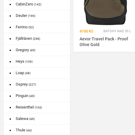
CabinZero
(142)
Deuter
(196)
Ferrino
(52)
4100 Kč
BATOHY NAD 35 L
Fjällräven
Aevor Travel Pack - Proof
(298)
Olive Gold
Gregory
(49)
Heys
(109)
Loap
(48)
Osprey
(227)
Pinguin
(49)
Reisenthel
(104)
Salewa
(49)
Thule
(44)