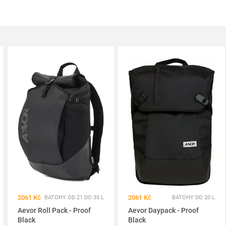
2061 Kč
2061 Kč
BATOHY OD 21 DO 35 L
BATOHY DO 20 L
Aevor Roll Pack - Proof
Aevor Daypack - Proof
Black
Black