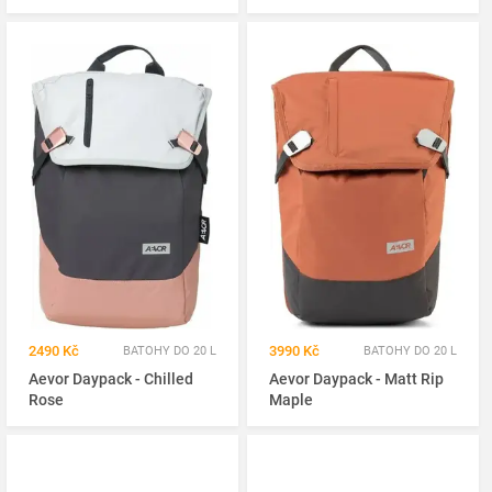
2490 Kč
3990 Kč
BATOHY DO 20 L
BATOHY DO 20 L
Aevor Daypack - Chilled
Aevor Daypack - Matt Rip
Rose
Maple