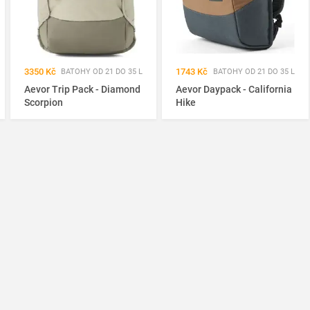
3350 Kč
1743 Kč
BATOHY OD 21 DO 35 L
BATOHY OD 21 DO 35 L
Aevor Trip Pack - Diamond
Aevor Daypack - California
Scorpion
Hike