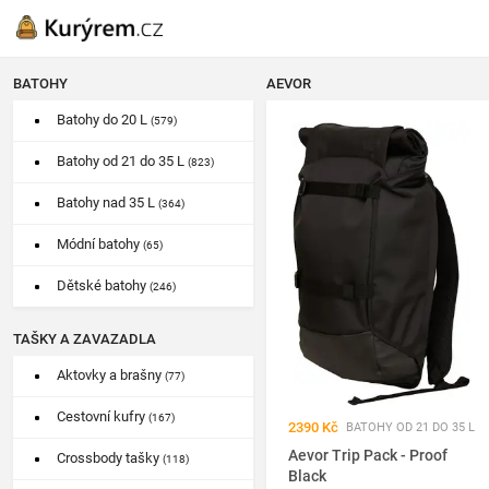
BATOHY
AEVOR
Batohy do 20 L
(579)
Batohy od 21 do 35 L
(823)
Batohy nad 35 L
(364)
Módní batohy
(65)
Dětské batohy
(246)
TAŠKY A ZAVAZADLA
Aktovky a brašny
(77)
Cestovní kufry
(167)
2390 Kč
BATOHY OD 21 DO 35 L
Aevor Trip Pack - Proof
Crossbody tašky
(118)
Black