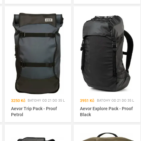
3250 Kč
3951 Kč
BATOHY OD 21 DO 35 L
BATOHY OD 21 DO 35 L
Aevor Trip Pack - Proof
Aevor Explore Pack - Proof
Petrol
Black