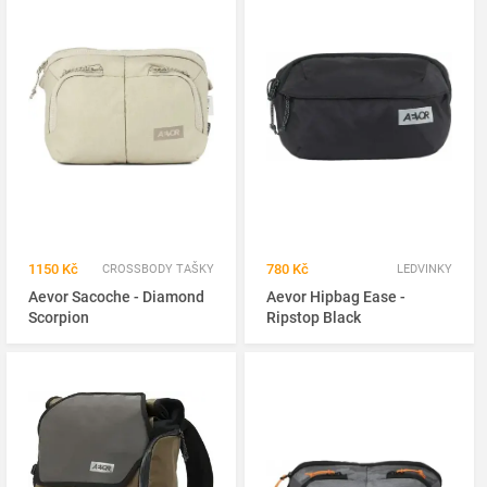
1150 Kč
780 Kč
CROSSBODY TAŠKY
LEDVINKY
Aevor Sacoche - Diamond
Aevor Hipbag Ease -
Scorpion
Ripstop Black