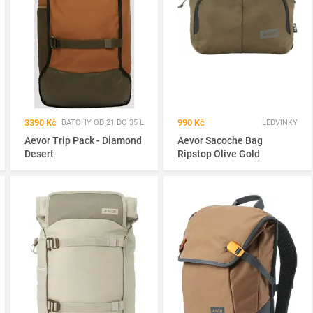
3390 Kč
990 Kč
BATOHY OD 21 DO 35 L
LEDVINKY
Aevor Trip Pack - Diamond
Aevor Sacoche Bag
Desert
Ripstop Olive Gold