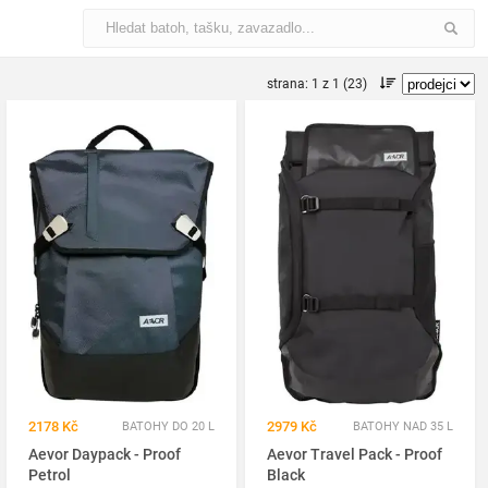
strana: 1 z 1 (23)
2178 Kč
2979 Kč
BATOHY DO 20 L
BATOHY NAD 35 L
Aevor Daypack - Proof
Aevor Travel Pack - Proof
Petrol
Black