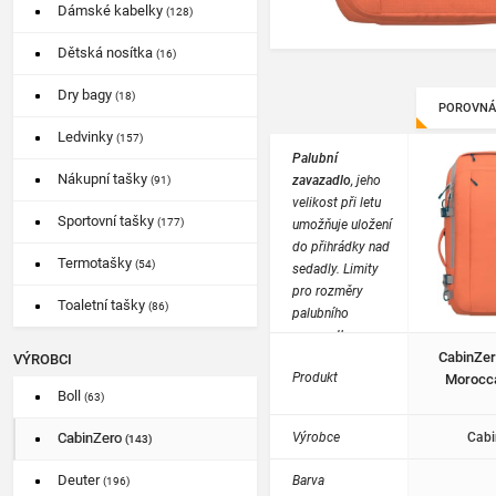
Dámské kabelky
(128)
Dětská nosítka
(16)
Dry bagy
(18)
POROVNÁ
Ledvinky
(157)
Palubní
Nákupní tašky
zavazadlo
, jeho
(91)
velikost při letu
Sportovní tašky
(177)
umožňuje uložení
do přihrádky nad
Termotašky
(54)
sedadly. Limity
pro rozměry
Toaletní tašky
(86)
palubního
zavazadla se pro
CabinZer
každou
VÝROBCI
Produkt
Morocc
společnost liší.
Boll
(63)
Výrobce
Cabi
CabinZero
(143)
Deuter
Barva
(196)