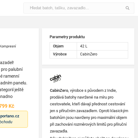
Parametry produktu
Objem
42 L
Kompresní
Výrobce
CabinZero
vazadel!
 pro palubní
lné ramenní
zadním panelu.
tegorií ještě
CabinZero
, výrobce s původem z Indie,
 snadno
prodává batohy navržené na míru pro
cestovatele, kteří dávají přednost cestování
799 Kč
jen s příručním zavazadlem. Oproti klasickým
portano.cz
batohům jsou navrženy pro maximální objem
obchodu
při zachování rozměrových limitů pro příruční
zavazadla.