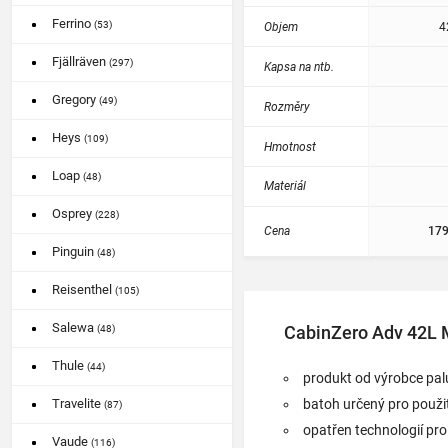
Ferrino
(53)
Objem
4
Fjällräven
(297)
Kapsa na ntb.
Gregory
(49)
Rozměry
Heys
(109)
Hmotnost
Loap
(48)
Materiál
Osprey
(228)
Cena
179
Pinguin
(48)
Reisenthel
(105)
Salewa
CabinZero Adv 42L 
(48)
Thule
(44)
produkt od výrobce pa
batoh určený pro použit
Travelite
(87)
opatřen technologií pr
Vaude
(116)