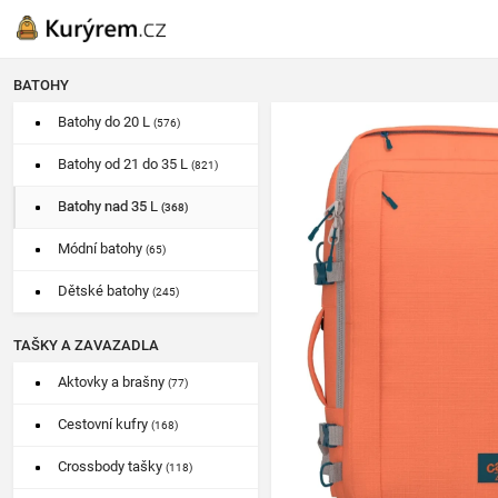
BATOHY
Batohy do 20 L
(576)
Batohy od 21 do 35 L
(821)
Batohy nad 35 L
(368)
Módní batohy
(65)
Dětské batohy
(245)
TAŠKY A ZAVAZADLA
Aktovky a brašny
(77)
Cestovní kufry
(168)
Crossbody tašky
(118)