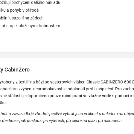
ňují přichycení dalšího nákladu
iku a pohyb v přírodě
abilní usazení na zádech
ý přístup k uloženým drobnostem
ky CabinZero
yrobeny z textilií na bázi polyesterových vláken Classic CABINZERO 600 
gnací pro zvýšení nepromokavosti a odolnosti proti zašpinění. Pro zach
evné stálosti je doporučeno pouze
ruční praní ve vlažné vodě
s pomocí m
dku.
ubního zavazadla je vhodné pečlivě vybrat jeho velikost s ohledem na obj
 destinaci pak poslouží při výletech, při cestě na pláž i při nákupech.