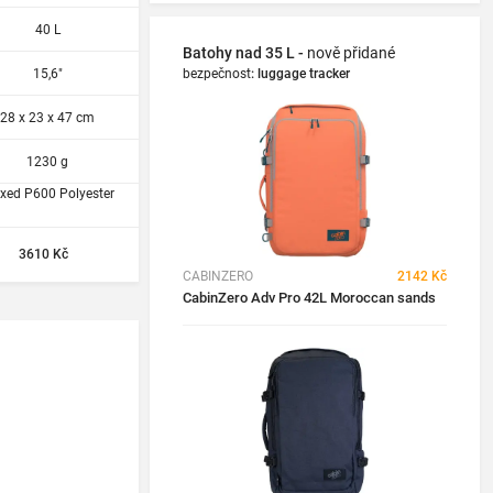
40 L
Batohy nad 35 L -
nově přidané
15,6"
bezpečnost
:
luggage tracker
28 x 23 x 47 cm
1230 g
xed P600 Polyester
3610 Kč
CABINZERO
2142 Kč
CabinZero Adv Pro 42L Moroccan sands