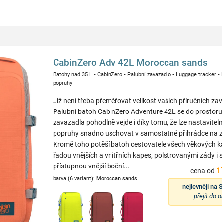
CabinZero Adv 42L Moroccan sands
Batohy nad 35 L
▪
CabinZero
▪
Palubní zavazadlo
▪
Luggage tracker
▪
popruhy
Již není třeba přeměřovat velikost vašich příručních za
Palubní batoh CabinZero Adventure 42L se do prostoru
zavazadla pohodlně vejde i díky tomu, že lze nastavite
popruhy snadno uschovat v samostatné přihrádce na 
Kromě toho potěší batoh cestovatele všech věkových ka
řadou vnějších a vnitřních kapes, polstrovanými zády i
přístupnou vnější boční...
1
cena od
barva (6 variant):
Moroccan sands
nejlevněji na
S
přejít do 