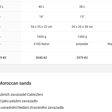
2 L
40 L
38 L
-
16"
15"
-
54 x 35 x 23 cm
34 x 20 x 58 cm
-
1600 g
1300 g
-
210D Nylon
polyester
Wa
9 Kč
3040 Kč
2979 Kč
Moroccan sands
lubních zavazadel CabinZero
í jako palubní zavazadlo
o usnadnění hledání ztraceného zavazadla