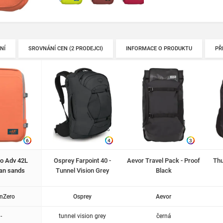
NÍ
SROVNÁNÍ CEN (2 PRODEJCI)
INFORMACE O PRODUKTU
PŘ
6
4
3
o Adv 42L
Osprey Farpoint 40 -
Aevor Travel Pack - Proof
Thu
an sands
Tunnel Vision Grey
Black
nZero
Osprey
Aevor
-
tunnel vision grey
černá