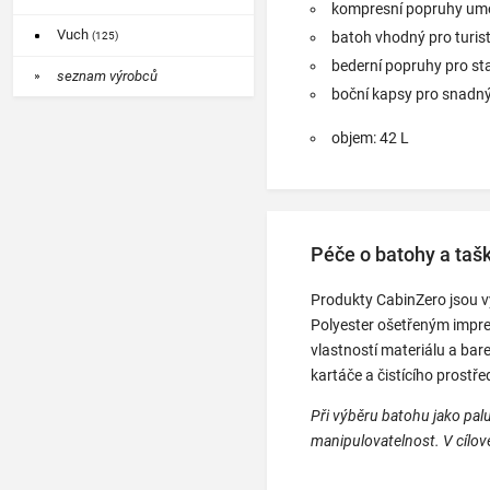
kompresní popruhy umož
Vuch
batoh vhodný pro turist
(125)
bederní popruhy pro st
seznam výrobců
boční kapsy pro snadn
objem: 42 L
Péče o batohy a taš
Produkty CabinZero jsou v
Polyester ošetřeným impre
vlastností materiálu a bar
kartáče a čistícího prostře
Při výběru batohu jako pal
manipulovatelnost. V cílové