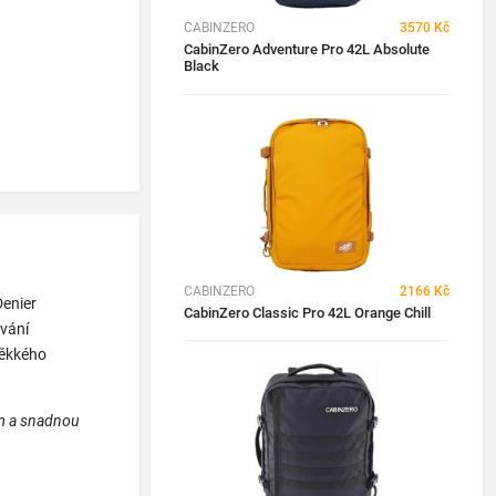
CABINZERO
3570 Kč
CabinZero Adventure Pro 42L Absolute
Black
CABINZERO
2166 Kč
Denier
CabinZero Classic Pro 42L Orange Chill
ování
ěkkého
em a snadnou