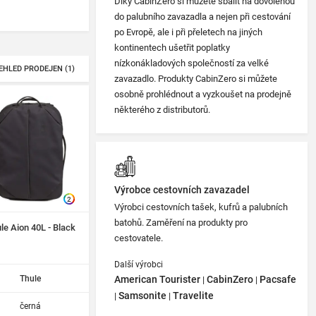
Díky CabinZero si můžete sbalit na dovolenou
do palubního zavazadla a nejen při cestování
po Evropě, ale i při přeletech na jiných
kontinentech ušetřit poplatky
nízkonákladových společností za velké
EHLED PRODEJEN (1)
zavazadlo. Produkty CabinZero si můžete
osobně prohlédnout a vyzkoušet na prodejně
některého z distributorů.
Výrobce cestovních zavazadel
2
Výrobci cestovních tašek, kufrů a palubních
batohů. Zaměření na produkty pro
le Aion 40L - Black
cestovatele.
Další výrobci
Thule
American Tourister
CabinZero
Pacsafe
|
|
Samsonite
Travelite
|
|
černá