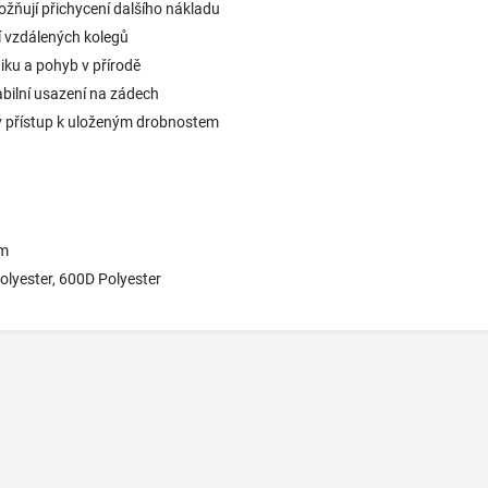
ňují přichycení dalšího nákladu
í vzdálených kolegů
iku a pohyb v přírodě
abilní usazení na zádech
ý přístup k uloženým drobnostem
cm
olyester, 600D Polyester