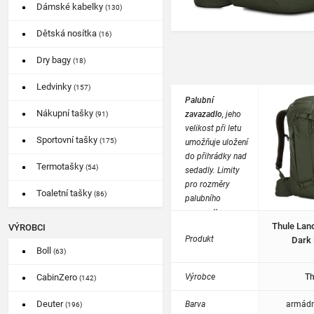
Dámské kabelky
(130)
Dětská nosítka
(16)
Dry bagy
(18)
Ledvinky
(157)
Palubní
Nákupní tašky
zavazadlo
, jeho
(91)
velikost při letu
Sportovní tašky
(175)
umožňuje uložení
do přihrádky nad
Termotašky
(54)
sedadly. Limity
pro rozměry
Toaletní tašky
(86)
palubního
zavazadla se pro
Thule Lan
každou
VÝROBCI
Produkt
Dark 
společnost liší.
Boll
(63)
Výrobce
Th
CabinZero
(142)
Deuter
Barva
armádn
(196)