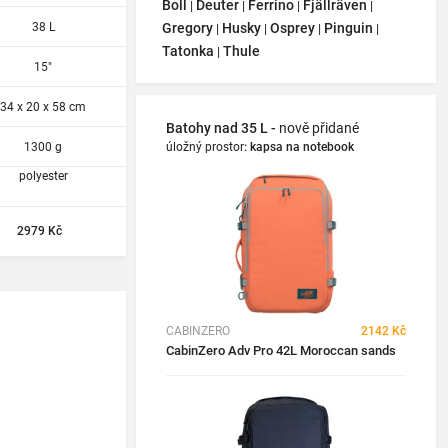
Boll
Deuter
Ferrino
Fjällräven
|
|
|
|
38 L
Gregory
Husky
Osprey
Pinguin
|
|
|
|
Tatonka
Thule
|
15"
34 x 20 x 58 cm
Batohy nad 35 L -
nově přidané
1300 g
úložný prostor
:
kapsa na notebook
polyester
2979 Kč
CABINZERO
2142 Kč
CabinZero Adv Pro 42L Moroccan sands