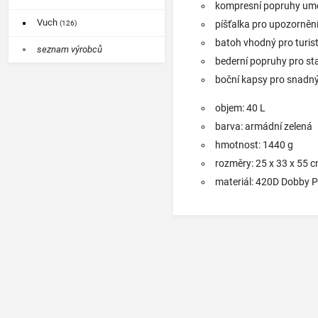
kompresní popruhy umož
Vuch
píšťalka pro upozorněn
(126)
batoh vhodný pro turist
seznam výrobců
bederní popruhy pro st
boční kapsy pro snadn
objem: 40 L
barva: armádní zelená
hmotnost: 1440 g
rozměry: 25 x 33 x 55 
materiál: 420D Dobby P