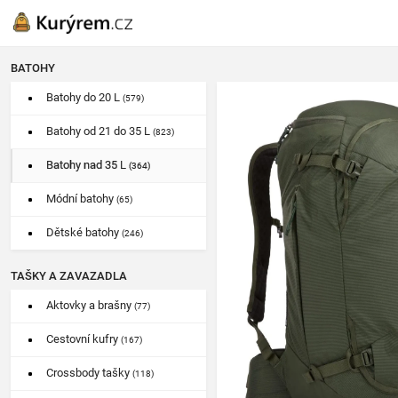
BATOHY
Batohy do 20 L
(579)
Batohy od 21 do 35 L
(823)
Batohy nad 35 L
(364)
Módní batohy
(65)
Dětské batohy
(246)
TAŠKY A ZAVAZADLA
Aktovky a brašny
(77)
Cestovní kufry
(167)
Crossbody tašky
(118)