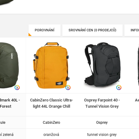
POROVNÁNÍ
SROVNÁNÍ CEN (0 PRODEJCŮ)
INFO
3
5
4
dmark 40L -
CabinZero Classic Ultra-
Osprey Farpoint 40 -
Ae
Forest
light 44L Orange Chill
Tunnel Vision Grey
ule
CabinZero
Osprey
í zelená
oranžová
tunnel vision grey