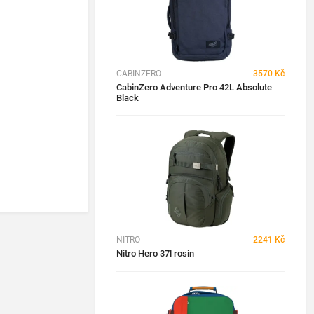
CABINZERO
3570 Kč
CabinZero Adventure Pro 42L Absolute
Black
NITRO
2241 Kč
Nitro Hero 37l rosin