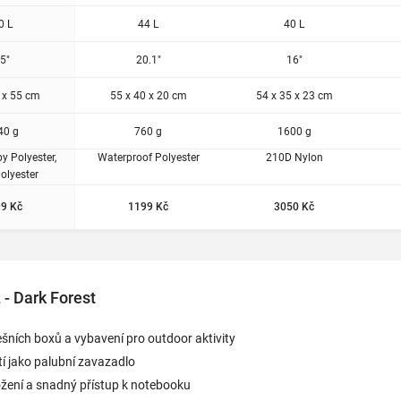
0 L
44 L
40 L
5"
20.1"
16"
 x 55 cm
55 x 40 x 20 cm
54 x 35 x 23 cm
40 g
760 g
1600 g
 Polyester,
Waterproof Polyester
210D Nylon
olyester
9 Kč
1199 Kč
3050 Kč
- Dark Forest
šních boxů a vybavení pro outdoor aktivity
í jako palubní zavazadlo
žení a snadný přístup k notebooku