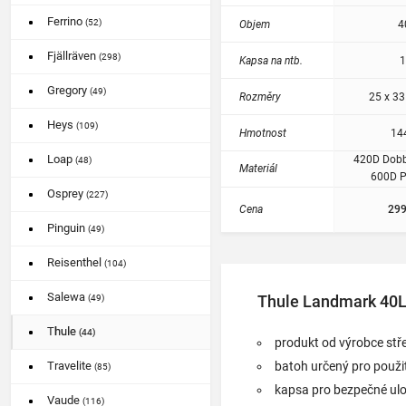
Ferrino
(52)
Objem
4
Fjällräven
(298)
Kapsa na ntb.
1
Gregory
(49)
Rozměry
25 x 33
Heys
(109)
Hmotnost
14
Loap
420D Dobby
(48)
Materiál
600D P
Osprey
(227)
Cena
299
Pinguin
(49)
Reisenthel
(104)
Salewa
Thule Landmark 40L 
(49)
Thule
(44)
produkt od výrobce stře
batoh určený pro použit
Travelite
(85)
kapsa pro bezpečné ulo
Vaude
(116)