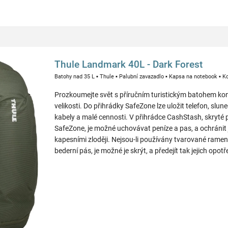
Thule Landmark 40L - Dark Forest
Batohy nad 35 L
▪
Thule
▪
Palubní zavazadlo
▪
Kapsa na notebook
▪
K
Prozkoumejte svět s příručním turistickým batohem ko
velikosti. Do přihrádky SafeZone lze uložit telefon, slune
kabely a malé cennosti. V přihrádce CashStash, skryté
SafeZone, je možné uchovávat peníze a pas, a ochránit 
kapesními zloději. Nejsou-li používány tvarované rame
bederní pás, je možné je skrýt, a předejít tak jejich opotř