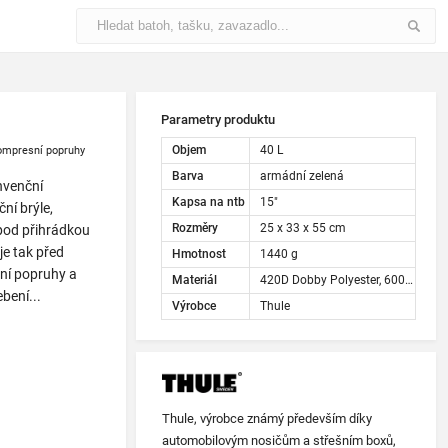
Parametry produktu
Objem
40 L
ompresní popruhy
Barva
armádní zelená
nvenční
Kapsa na ntb
15"
ční brýle,
Rozměry
25 x 33 x 55 cm
 pod přihrádkou
je tak před
Hmotnost
1440 g
nní popruhy a
Materiál
420D Dobby Polyester, 600D Polyester
ebení...
Výrobce
Thule
Thule, výrobce známý především díky
automobilovým nosičům a střešním boxů,