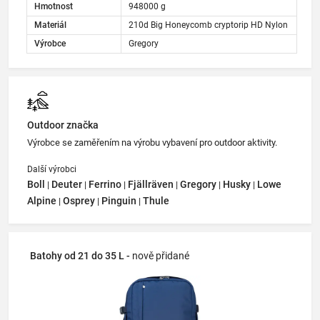
Hmotnost
948000 g
Materiál
210d Big Honeycomb cryptorip HD Nylon
Výrobce
Gregory
Outdoor značka
Výrobce se zaměřením na výrobu vybavení pro outdoor aktivity.
Další výrobci
Boll
Deuter
Ferrino
Fjällräven
Gregory
Husky
Lowe
|
|
|
|
|
|
Alpine
Osprey
Pinguin
Thule
|
|
|
Batohy od 21 do 35 L -
nově přidané