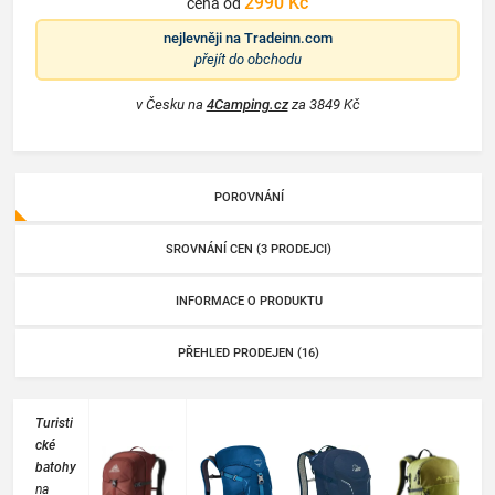
2990 Kč
cena od
nejlevněji na
Tradeinn.com
přejít do obchodu
v Česku na
4Camping.cz
za 3849 Kč
POROVNÁNÍ
SROVNÁNÍ CEN (3 PRODEJCI)
INFORMACE O PRODUKTU
PŘEHLED PRODEJEN (16)
Turisti
cké
batohy
na