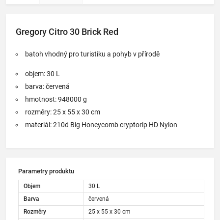
PU coated,
Fabric
treatment:
Gregory Citro 30 Brick Red
DWR treated
batoh vhodný pro turistiku a pohyb v přírodě
objem: 30 L
barva: červená
hmotnost: 948000 g
rozměry: 25 x 55 x 30 cm
materiál: 210d Big Honeycomb cryptorip HD Nylon
Parametry produktu
Objem
30 L
Barva
červená
Rozměry
25 x 55 x 30 cm