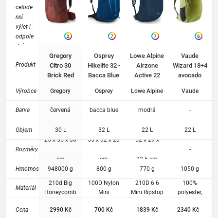
celode
nní
výlet i
odpole
2
7
7
6
dní
Gregory
Osprey
Lowe Alpine
Vaude
prochá
Produkt
Citro 30
Hikelite 32 -
Airzone
Wizard 18+4
zku
Brick Red
Bacca Blue
Active 22
avocado
přírodo
Cadet Blue
u.
Výrobce
Gregory
Osprey
Lowe Alpine
Vaude
Umožň
uje
Barva
červená
bacca blue
modrá
-
uložení
teplého
Objem
30 L
32 L
22 L
22 L
obleče
25 x 55 x 30
55 x 32 x 28
52 x 29 x
ní, pití,
Rozměry
-
svačiny
cm
cm
22.5 cm
a
Hmotnost
948000 g
800 g
770 g
1050 g
dalších
drobno
210d Big
100D Nylon
210D 6.6
100%
Materiál
stí.
Honeycomb
Mini
Mini Ripstop
polyester,
cryptorip HD
Diamond
/
Fabric
Cena
2990 Kč
700 Kč
1839 Kč
2340 Kč
Nylon
Shadow
HydroShield
treatment: