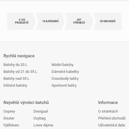
3 103
207
16 KATEGORIÍ
35 OBCHODŮ
PRODUKTŮ
VÝROBCŮ
Rychlá navigace
Batohy do 20 L
Módní batohy
Batohy od 21 do 35 L
Dámské kabelky
Batohy nad 35 L
Crossbody tašky
Dětské batohy
Sportovní tašky
Největší výrobci batohů
Informace
Osprey
Desigual
O stránkách
Deuter
Oxybag
Přehled obchodů
Fjällräven
Lowe Alpine
Uživatelská data