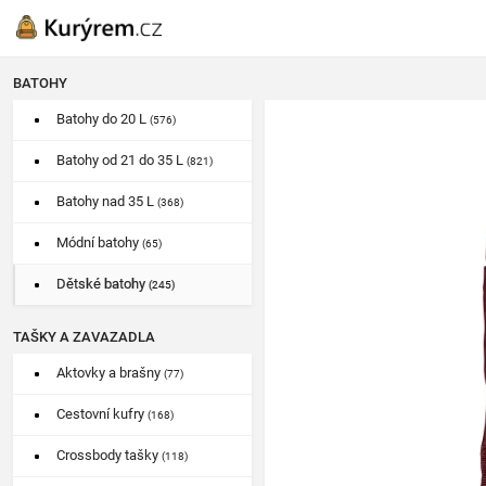
BATOHY
Batohy do 20 L
(576)
Batohy od 21 do 35 L
(821)
Batohy nad 35 L
(368)
Módní batohy
(65)
Dětské batohy
(245)
TAŠKY A ZAVAZADLA
Aktovky a brašny
(77)
Cestovní kufry
(168)
Crossbody tašky
(118)