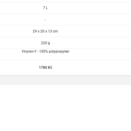
7 L
-
29 x 20 x 13 cm
220 g
Vinylon F - 100% polypropylen
1780 Kč