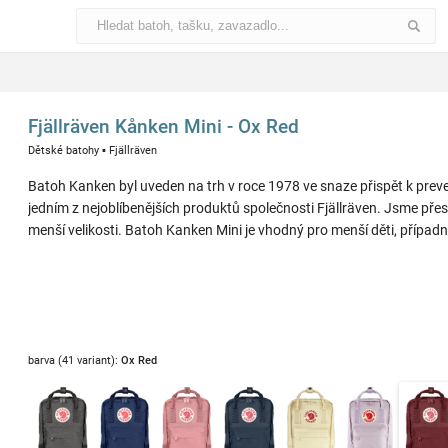
Fjällräven Kånken Mini - Ox Red
Dětské batohy
▪
Fjällräven
Batoh Kanken byl uveden na trh v roce 1978 ve snaze přispět k prevenc
jedním z nejoblíbenějších produktů společnosti Fjällräven. Jsme přes
menší velikosti. Batoh Kanken Mini je vhodný pro menší děti, případně
barva (41 variant):
Ox Red