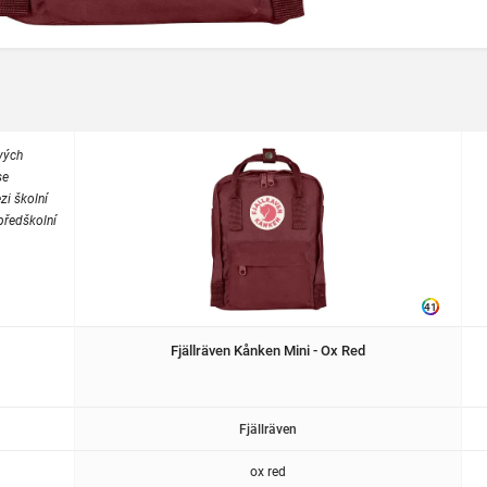
vých
se
zi školní
předškolní
41
Fjällräven Kånken Mini - Ox Red
Fjällräven
ox red