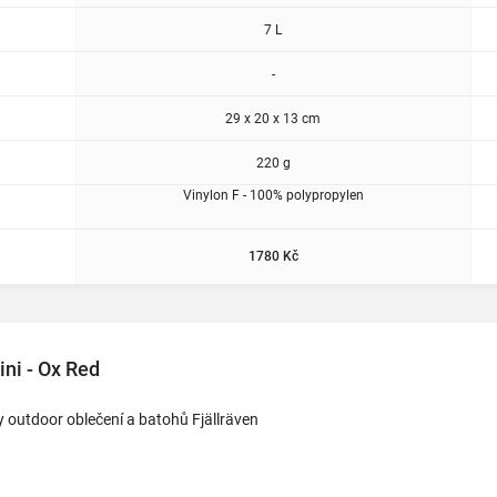
7 L
-
29 x 20 x 13 cm
220 g
Vinylon F - 100% polypropylen
1780 Kč
ni - Ox Red
 outdoor oblečení a batohů Fjällräven