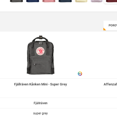
PORO
41
Fjällräven Kånken Mini - Super Grey
Affenza
Fjällräven
super grey