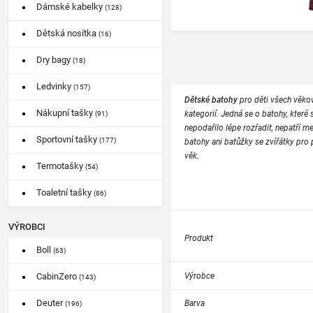
Dámské kabelky
(128)
Dětská nosítka
(16)
Dry bagy
(18)
Ledvinky
(157)
Dětské batohy
pro děti všech věko
Nákupní tašky
kategorií. Jedná se o batohy, které 
(91)
nepodařilo lépe rozřadit, nepatří me
Sportovní tašky
(177)
batohy ani batůžky se zvířátky pro 
věk.
Termotašky
(54)
Toaletní tašky
(86)
VÝROBCI
Produkt
Boll
(63)
Výrobce
CabinZero
(143)
Deuter
Barva
(196)