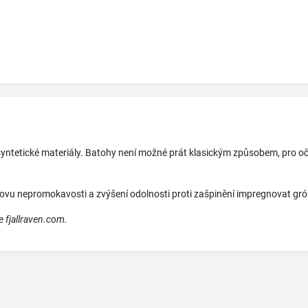
syntetické materiály. Batohy není možné prát klasickým způsobem, pro oč
ovu nepromokavosti a zvýšení odolnosti proti zašpinění impregnovat grón
 fjallraven.com.