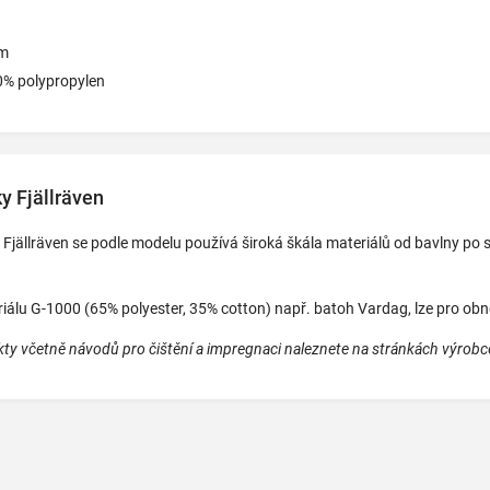
cm
00% polypropylen
y Fjällräven
Fjällräven se podle modelu používá široká škála materiálů od bavlny po 
iálu G-1000 (65% polyester, 35% cotton) např. batoh Vardag, lze pro obn
kty včetně návodů pro čištění a impregnaci naleznete na stránkách výrobce