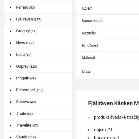
Ferrino
(53)
Objem
Fjällräven
(297)
Kapsa na ntb.
Gregory
(49)
Rozměry
Heys
(109)
Hmotnost
Loap
(48)
Materiál
Osprey
(228)
Cena
Pinguin
(48)
Reisenthel
(105)
Salewa
Fjällräven Kånken Mi
(48)
Thule
(44)
produkt švédské značky
Travelite
(87)
objem: 7 L
Vaude
barva: ox red
(116)