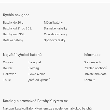
Rychlá navigace
Batohy do 20 L
Módní batohy
Batohy od 21 do 35 L
Dámské kabelky
Batohy nad 35 L
Crossbody tašky
Dětské batohy
Sportovní tašky
Největší výrobci batohů
Informace
Osprey
Desigual
O stránkách
Deuter
Oxybag
Přehled obchodů
Fjällräven
Lowe Alpine
Uživatelská data
Thule
přehled výrobců
Kontakt
Katalog a srovnávač Batohy.Kurýrem.cz
Nákupní katalog Batohy.Kurýrem.cz s ucelenou nabídkou batohů,