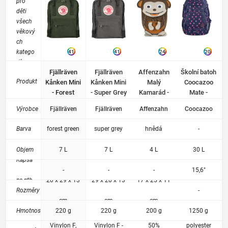
pro
děti
všech
věkový
ch
katego
41
41
24
20
rií.
Fjällräven
Fjällräven
Affenzahn
Školní batoh
Jedná
Produkt
Kånken Mini
Kånken Mini
Malý
Coocazoo
se o
- Forest
- Super Grey
Kamarád -
Mate -
batohy,
Green
Affe
Reflective
které
Výrobce
Fjällräven
Fjällräven
Affenzahn
Coocazoo
Monkey
Moons
se
nepoda
Barva
forest green
super grey
hnědá
-
řilo
lépe
Objem
7 L
7 L
4 L
30 L
rozřadi
Kapsa
t,
-
-
-
15,6"
nepatří
na ntb.
20 x 29 x 13
29 x 20 x 13
17 x 25 x 11
mezi
Rozměry
-
školní
cm
cm
cm
batohy
Hmotnost
220 g
220 g
200 g
1250 g
ani
batůžk
Vinylon F,
Vinylon F -
50%
polyester