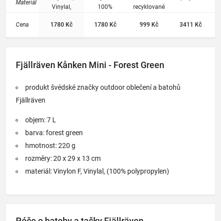
Materiál
y se
Vinylal,
100%
recyklované
(100%
polypropylen
lahve
zvířátk
Cena
1780 Kč
1780 Kč
999 Kč
3411 Kč
polypropylen)
y pro
předšk
olní
věk.
Fjällräven Kånken Mini - Forest Green
produkt švédské značky outdoor oblečení a batohů
Fjällräven
objem: 7 L
barva: forest green
hmotnost: 220 g
rozměry: 20 x 29 x 13 cm
materiál: Vinylon F, Vinylal, (100% polypropylen)
Péče o batohy a tašky Fjällräven