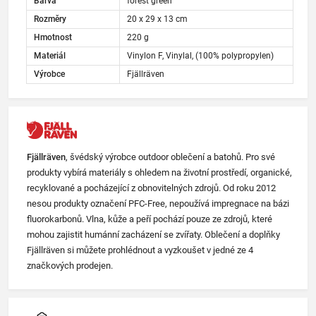
Barva
forest green
Rozměry
20 x 29 x 13 cm
Hmotnost
220 g
Materiál
Vinylon F, Vinylal, (100% polypropylen)
Výrobce
Fjällräven
Fjällräven
, švédský výrobce outdoor oblečení a batohů. Pro své
produkty vybírá materiály s ohledem na životní prostředí, organické,
recyklované a pocházející z obnovitelných zdrojů. Od roku 2012
nesou produkty označení PFC-Free, nepoužívá impregnace na bázi
fluorokarbonů. Vlna, kůže a peří pochází pouze ze zdrojů, které
mohou zajistit humánní zacházení se zvířaty. Oblečení a doplňky
Fjällräven si můžete prohlédnout a vyzkoušet v jedné ze 4
značkových prodejen.