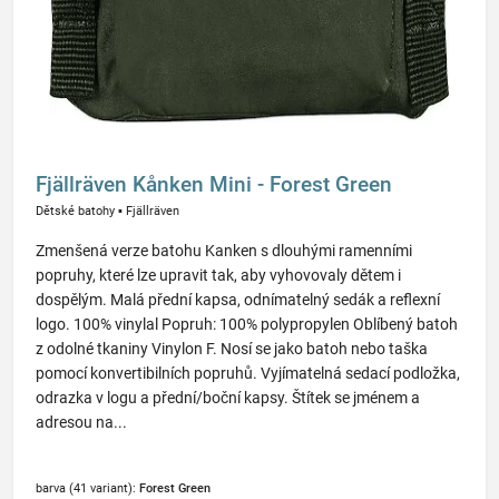
Fjällräven Kånken Mini - Forest Green
Dětské batohy
▪
Fjällräven
Zmenšená verze batohu Kanken s dlouhými ramenními
popruhy, které lze upravit tak, aby vyhovovaly dětem i
dospělým. Malá přední kapsa, odnímatelný sedák a reflexní
logo. 100% vinylal Popruh: 100% polypropylen Oblíbený batoh
z odolné tkaniny Vinylon F. Nosí se jako batoh nebo taška
pomocí konvertibilních popruhů. Vyjímatelná sedací podložka,
odrazka v logu a přední/boční kapsy. Štítek se jménem a
adresou na...
barva (41 variant):
Forest Green