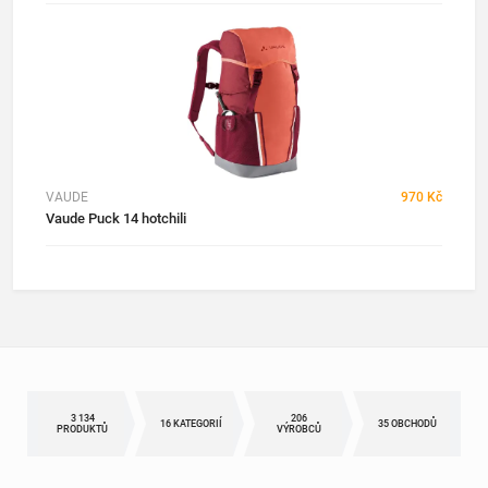
VAUDE
970 Kč
Vaude Puck 14 hotchili
3 134
206
16 KATEGORIÍ
35 OBCHODŮ
PRODUKTŮ
VÝROBCŮ