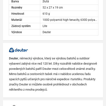
Barva
žlutá
Rozměry
52 x 27 x 19 cm
Hmotnost
610 g
Materiál
100D polyamid high tenacity, 630D polyamid
Zádový systém
Lite
Výrobce
Deuter
Deuter
, německý výrobce, který se výrobou batohů a outdoor
vybavení zabývá více než 120 let. Díky rozsáhlé nabídce designově
povedených batohů patří Deuter mezi celosvětově známé značky.
Mimo batohů a cestovních tašek má v nabídce ucelenou řadu
spacích pytlů určených pro náročné expedice i turistiku. Produkty
značky Deuter si můžete osobně prohlédnout v obchodech
některého z mnoha prodejců.