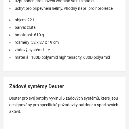
uzpůsoben pro uložení vodního vaku s hadicí
úchyt pro připevnění helmy, vhodný např. pro horolezce
objem: 22 L
barva: žlutá
hmotnost: 610 g
rozměry: 52 x 27 x 19 cm
zádový systém: Lite
materiál: 100D polyamid high tenacity, 630D polyamid
Zádové systémy Deuter
Deuter pro své batohy vyvinul 6 zádových systémů, které jsou
designovány pro specifické požadavky outdoor a sportovních
aktivit.