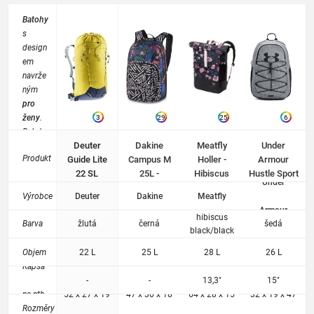
Batohy
s
design
em
navrže
ným
pro
ženy
.
3
29
25
6
Batoh
Deuter
Dakine
Meatfly
Under
do
Produkt
Guide Lite
Campus M
Holler -
Armour
tělocvi
22 SL
25L -
Hibiscus
Hustle Sport
čny,
Under
greencurry-
Hawaiian
Black/Black
Backpack -
města i
Výrobce
Deuter
Dakine
Meatfly
navy
Tropidelic
Pitch Gray
na
Armour
Medium
turistik
hibiscus
Barva
žlutá
černá
šedá
Heather
u.
black/black
Batohy
Objem
22 L
25 L
28 L
26 L
od
Kapsa
módníc
-
-
13,3"
15"
h
na ntb.
52 x 27 x 19
47 x 30 x 18
64 x 28 x 15
32 x 19 x 47
výrobc
Rozměry