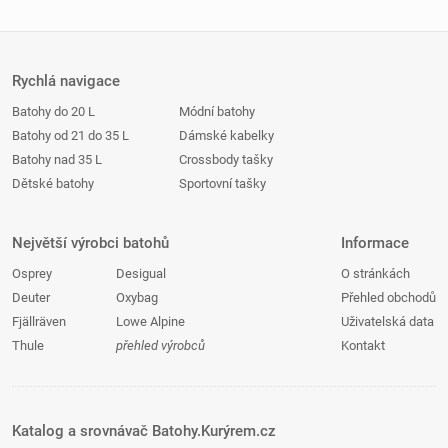
Rychlá navigace
Batohy do 20 L
Módní batohy
Batohy od 21 do 35 L
Dámské kabelky
Batohy nad 35 L
Crossbody tašky
Dětské batohy
Sportovní tašky
Největší výrobci batohů
Informace
Osprey
Desigual
O stránkách
Deuter
Oxybag
Přehled obchodů
Fjällräven
Lowe Alpine
Uživatelská data
Thule
přehled výrobců
Kontakt
Katalog a srovnávač Batohy.Kurýrem.cz