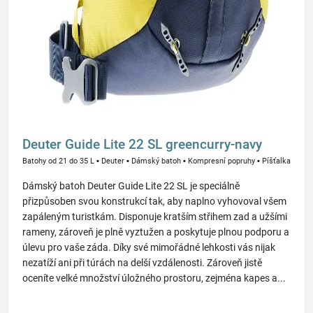
Deuter Guide Lite 22 SL greencurry-navy
Batohy od 21 do 35 L
▪
Deuter
▪
Dámský batoh
▪
Kompresní popruhy
▪
Píšťalka
Dámský batoh Deuter Guide Lite 22 SL je speciálně
přizpůsoben svou konstrukcí tak, aby naplno vyhovoval všem
zapáleným turistkám. Disponuje kratším střihem zad a užšími
rameny, zároveň je plně vyztužen a poskytuje plnou podporu a
úlevu pro vaše záda. Díky své mimořádné lehkosti vás nijak
nezatíží ani při túrách na delší vzdálenosti. Zároveň jistě
oceníte velké množství úložného prostoru, zejména kapes a...