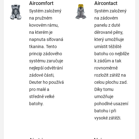
Aircomfort
Aircontact
Systém založený
Systém založený
na pružném
na zádovém
kovovém rámu,
panelu z duté
na kterém je
děrované pěny,
napnuta síťovaná
který umožňuje
tkanina. Tento
umístit těžiště
princip zádového
batohu co nejblíže
systému zaručuje
k zádům a tak
nejlepší odvětrání
rovnoměrně
zádové části,
rozložit zátěž na
Deuter ho používá
celou plochu zad.
pro malé a
Díky tomu
středně velké
umožňuje
batohy.
pohodlné usazení
batohu i při
vysoké zátěži.