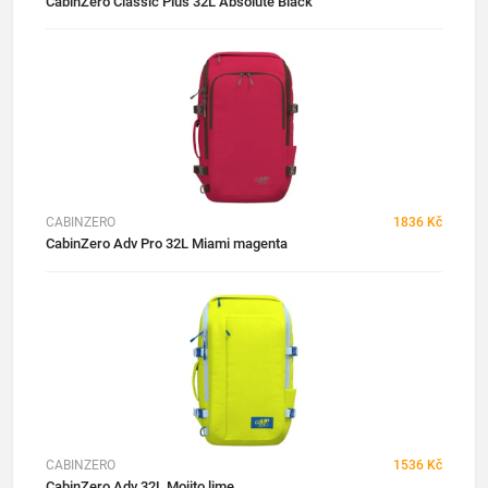
CabinZero Classic Plus 32L Absolute Black
CABINZERO
1836 Kč
CabinZero Adv Pro 32L Miami magenta
CABINZERO
1536 Kč
CabinZero Adv 32L Mojito lime