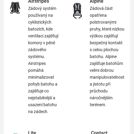
Airstripes
Alpine
Zádový systém
Zádová část
používaný na
opatřena
cyklistických
polstrovanými
batozích, kde
pruhy, které nízkou
ventilaci zajišťují
výškou zajišťují
komory v pěně
bezpečný kontakt
zádového
s celou plochou
systému.
batohu. Alpine
Airstripes
zajišťuje batohům
pomáhá
velmi dobrou
minimalizovat
manipulovatelnost
pohyb batohu a
a jistotu při
zajišťuje co
průchodu
nejstabilnější a
náročnějším
usazení batohu
terénem.
na zádech.
Lite
Contact