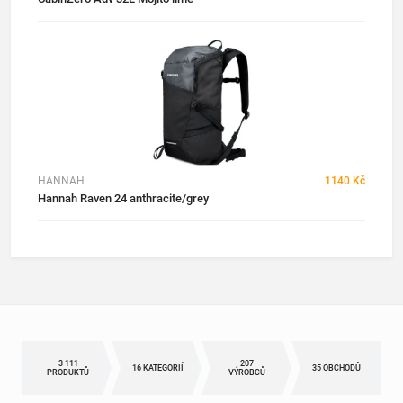
HANNAH
1140 Kč
Hannah Raven 24 anthracite/grey
3 111
207
16 KATEGORIÍ
35 OBCHODŮ
PRODUKTŮ
VÝROBCŮ