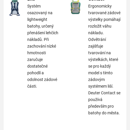
Systém
Ergonomicky
osazovaný na
tvarované zádové
lightweight
výstelky pomáhají
batohy, určený
rozložit váhu
přenášení lehčích
nákladu.
nákladů. Při
Odvětrání
zachování nízké
zajišťuje
hmotnosti
tvarování na
zaručuje
výstelkách, které
dostatečné
se pro každý
pohodlí a
model s tímto
odolnost zádové
zádovým
části.
systémem liší.
Deuter Contact se
používá
především pro
batohy do města.