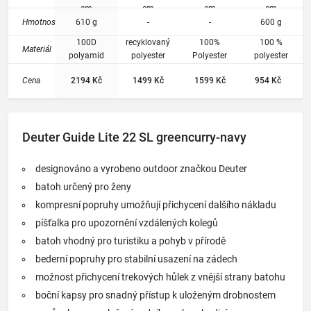
ů jsou
cm
cm
cm
cm
umístě
Hmotnost
610 g
-
-
600 g
ny v
katego
100D
recyklovaný
100%
100 %
Materiál
rii
polyamid
polyester
Polyester
polyester
high tenacity,
Módní
Cena
2194 Kč
1499 Kč
1599 Kč
954 Kč
630D
batohy
.
polyamid
Deuter Guide Lite 22 SL greencurry-navy
designováno a vyrobeno outdoor značkou Deuter
batoh určený pro ženy
kompresní popruhy umožňují přichycení dalšího nákladu
píšťalka pro upozornění vzdálených kolegů
batoh vhodný pro turistiku a pohyb v přírodě
bederní popruhy pro stabilní usazení na zádech
možnost přichycení trekových hůlek z vnější strany batohu
boční kapsy pro snadný přístup k uloženým drobnostem