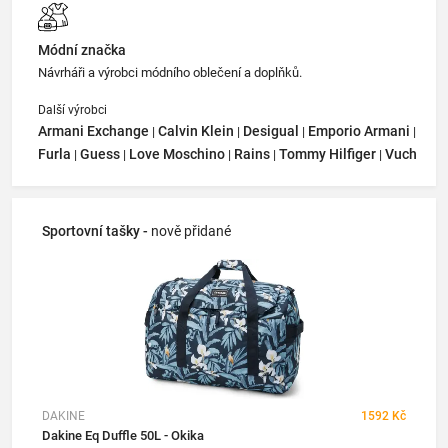
Módní značka
Návrháři a výrobci módního oblečení a doplňků.
Další výrobci
Armani Exchange
Calvin Klein
Desigual
Emporio Armani
|
|
|
|
Furla
Guess
Love Moschino
Rains
Tommy Hilfiger
Vuch
|
|
|
|
|
Sportovní tašky -
nově přidané
DAKINE
1592 Kč
Dakine Eq Duffle 50L - Okika