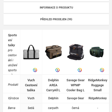
INFORMACE O PRODUKTU
PŘEHLED PRODEJEN (99)
Sporto
vní
tašky
pro
cestov
ání i
uložení
sporto
5
5
5
5
vního
Vuch
Delphin
Savage Gear
RidgeMonkey
vybave
Produkt
Cestovní
AREA
WPMP
Ruggage
ní. Pro
taška
CarryAll L
Cooler Bag L
Small
usnadn
Briana
Carpath Bag
24L
Carryall
ění
Výrobce
Vuch
Delphin
Savage Gear
RidgeMonkey
manipu
lace
Barva
šedá
carpath
černá
-
jsou