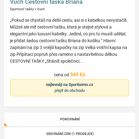
Vuch Cestovní taška Briana
Sportovní tašky
▪
Vuch
„Pokud se chystáš na delší cestu, asi si s kabelkou nevystačíš.
Můžeš ale mít cestovní tašku, která je stejně stylová a
elegantní jako luxusní kabelky. Jediné, co pro to musíš udělat,
je přidat šedou cestovní tašku Briana do košíku.“ Hlavní
zapínání na zip 3 vnější kapsičky na zip Velká vnitřní kapsa na
zip Připínací popruh přes rameno s nastavitelnou délkou
CESTOVNÍ TAŠKY „Sháníš společnici...
949 Kč
cena od
nejlevněji na
Sportisimo.cz
přejít do obchodu
POROVNÁNÍ
SROVNÁNÍ CEN (1 PRODEJCE)