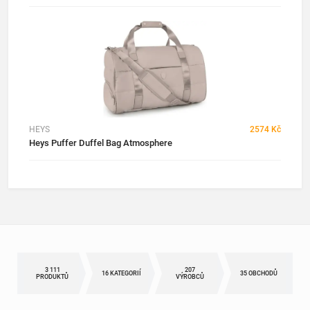
HEYS
2574 Kč
Heys Puffer Duffel Bag Atmosphere
3 111
207
16 KATEGORIÍ
35 OBCHODŮ
PRODUKTŮ
VÝROBCŮ