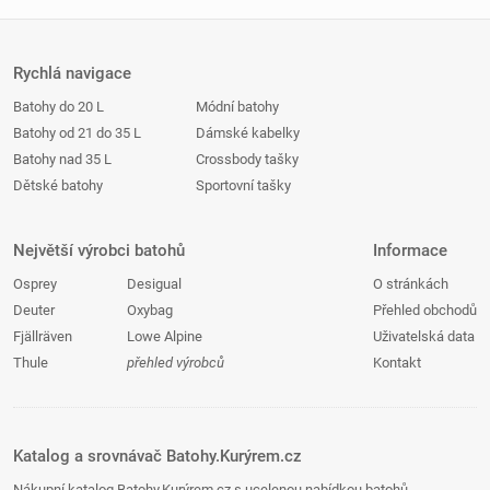
Rychlá navigace
Batohy do 20 L
Módní batohy
Batohy od 21 do 35 L
Dámské kabelky
Batohy nad 35 L
Crossbody tašky
Dětské batohy
Sportovní tašky
Největší výrobci batohů
Informace
Osprey
Desigual
O stránkách
Deuter
Oxybag
Přehled obchodů
Fjällräven
Lowe Alpine
Uživatelská data
Thule
přehled výrobců
Kontakt
Katalog a srovnávač Batohy.Kurýrem.cz
Nákupní katalog Batohy.Kurýrem.cz s ucelenou nabídkou batohů,