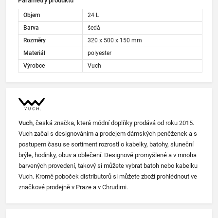
Parametry produktu
Objem
24 L
Barva
šedá
Rozměry
320 x 500 x 150 mm
Materiál
polyester
Výrobce
Vuch
Vuch
, česká značka, která módní doplňky prodává od roku 2015.
Vuch začal s designováním a prodejem dámských peněženek a s
postupem času se sortiment rozrostl o kabelky, batohy, sluneční
brýle, hodinky, obuv a oblečení. Designově promyšlené a v mnoha
barvených provedení, takový si můžete vybrat batoh nebo kabelku
Vuch. Kromě poboček distributorů si můžete zboží prohlédnout ve
značkové prodejně v Praze a v Chrudimi.