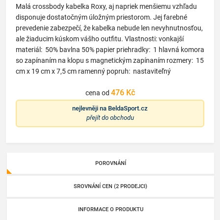
Malá crossbody kabelka Roxy, aj napriek menšiemu vzhľadu
disponuje dostatočným úložným priestorom. Jej farebné
prevedenie zabezpečí, že kabelka nebude len nevyhnutnosťou,
ale žiaducim kúskom vášho outfitu. Vlastnosti: vonkajší
materiál: 50% bavlna 50% papier priehradky: 1 hlavná komora
so zapínaním na klopu s magnetickým zapínaním rozmery: 15
cm x 19 cm x 7,5 cm ramenný popruh: nastaviteľný
476 Kč
cena od
nejlevněji na
BeldaSport.cz
přejít do obchodu
POROVNÁNÍ
SROVNÁNÍ CEN (2 PRODEJCI)
INFORMACE O PRODUKTU