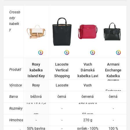
Crossb
ody
kabelk
y
5
5
5
5
Roxy
Lacoste
Vuch
Armani
Produkt
kabelka
Vertical
Dámská
Exchange
Island Key
Shopping
kabelka Lavi
Kabelka
Armani
Crossbody
Bag Černá
942689
Výrobce
Roxy
Lacoste
Vuch
0A874
Exchange
Černá
Barva
béžová
černá
červená
černá
15 x 19 x 7,5
240 x 200 x
Rozměry
-
-
cm
50 mm
Hmotnost
-
-
270 g
-
50% bavlna
-
svršek - 100%
100 %