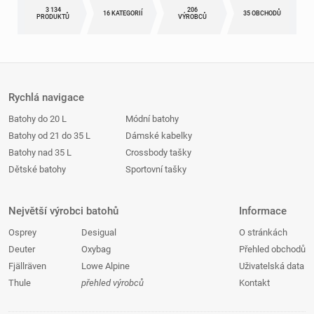
3 134
206
16 KATEGORIÍ
35 OBCHODŮ
PRODUKTŮ
VÝROBCŮ
Rychlá navigace
Batohy do 20 L
Módní batohy
Batohy od 21 do 35 L
Dámské kabelky
Batohy nad 35 L
Crossbody tašky
Dětské batohy
Sportovní tašky
Největší výrobci batohů
Informace
Osprey
Desigual
O stránkách
Deuter
Oxybag
Přehled obchodů
Fjällräven
Lowe Alpine
Uživatelská data
Thule
přehled výrobců
Kontakt