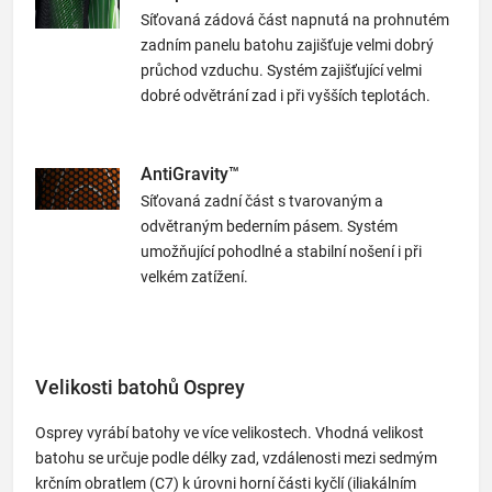
Síťovaná zádová část napnutá na prohnutém
zadním panelu batohu zajišťuje velmi dobrý
průchod vzduchu. Systém zajišťující velmi
dobré odvětrání zad i při vyšších teplotách.
AntiGravity™
Síťovaná zadní část s tvarovaným a
odvětraným bederním pásem. Systém
umožňující pohodlné a stabilní nošení i při
velkém zatížení.
Velikosti batohů Osprey
Osprey vyrábí batohy ve více velikostech. Vhodná velikost
batohu se určuje podle délky zad, vzdálenosti mezi sedmým
krčním obratlem (C7) k úrovni horní části kyčlí (iliakálním