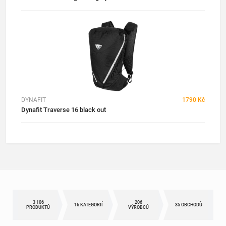
DYNAFIT
1790 Kč
Dynafit Traverse 16 black out
3 106
206
16 KATEGORIÍ
35 OBCHODŮ
PRODUKTŮ
VÝROBCŮ