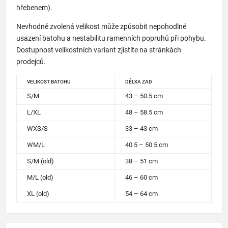
hřebenem).
Nevhodně zvolená velikost může způsobit nepohodlné
usazení batohu a nestabilitu ramenních popruhů při pohybu.
Dostupnost velikostních variant zjistíte na stránkách
prodejců.
VELIKOST BATOHU
DÉLKA ZAD
S/M
43 – 50.5 cm
L/XL
48 – 58.5 cm
WXS/S
33 – 43 cm
WM/L
40.5 – 50.5 cm
S/M (old)
38 – 51 cm
M/L (old)
46 – 60 cm
XL (old)
54 – 64 cm