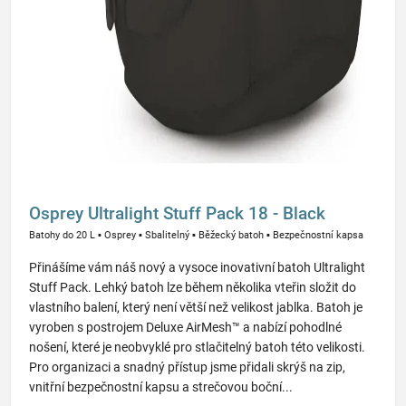
Osprey Ultralight Stuff Pack 18 - Black
Batohy do 20 L
▪
Osprey
▪
Sbalitelný
▪
Běžecký batoh
▪
Bezpečnostní kapsa
Přinášíme vám náš nový a vysoce inovativní batoh Ultralight
Stuff Pack. Lehký batoh lze během několika vteřin složit do
vlastního balení, který není větší než velikost jablka. Batoh je
vyroben s postrojem Deluxe AirMesh™ a nabízí pohodlné
nošení, které je neobvyklé pro stlačitelný batoh této velikosti.
Pro organizaci a snadný přístup jsme přidali skrýš na zip,
vnitřní bezpečnostní kapsu a strečovou boční...