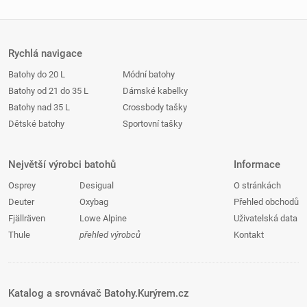
Rychlá navigace
Batohy do 20 L
Módní batohy
Batohy od 21 do 35 L
Dámské kabelky
Batohy nad 35 L
Crossbody tašky
Dětské batohy
Sportovní tašky
Největší výrobci batohů
Informace
Osprey
Desigual
O stránkách
Deuter
Oxybag
Přehled obchodů
Fjällräven
Lowe Alpine
Uživatelská data
Thule
přehled výrobců
Kontakt
Katalog a srovnávač Batohy.Kurýrem.cz