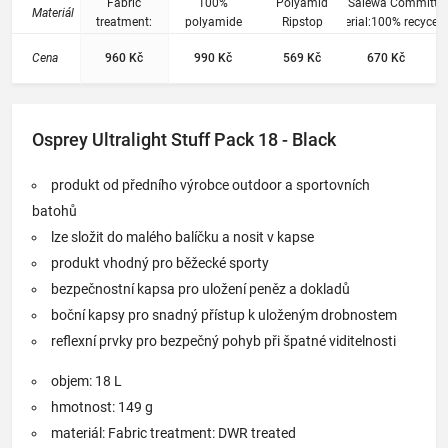
cestov
Fabric
100%
Polyamid
CSR:Salewa Committed
Materiál
ání, na
treatment:
polyamide
Ripstop
Material:100% recycelt
DWR treated
Nylon 50D Mini Ripstop
nákupy.
Cena
960 Kč
990 Kč
569 Kč
670 Kč
Size_Backpack:46x24x
cm.-Torso Length:46 cm
Volume:15 L.-Weight:1
g
Osprey Ultralight Stuff Pack 18 - Black
produkt od předního výrobce outdoor a sportovních
batohů
lze složit do malého balíčku a nosit v kapse
produkt vhodný pro běžecké sporty
bezpečnostní kapsa pro uložení peněz a dokladů
boční kapsy pro snadný přístup k uloženým drobnostem
reflexní prvky pro bezpečný pohyb při špatné viditelnosti
objem: 18 L
hmotnost: 149 g
materiál: Fabric treatment: DWR treated