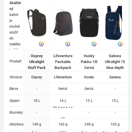
Sbalitel
ný
batoh
je
možné
složit
do
malého
4
5
5
3
balíčku
Osprey
Lifeventure
Husky
Salewa
podob
Produkt
Ultralight
Packable
Pakku 15l
Ultralight 15
ně jako
Stuff Pack
Backpack
černá
blue depth
větrovk
18 - Black
16l black
u a
Výrobce
Osprey
Lifeventure
Husky
Salewa
uložit
do
Barva
-
černá
černá
-
kapsy.
Nejčast
Objem
18 L
16 L
15 L
15 L
ější
40 x 25 x 15
využití
Rozměry
-
-
-
při
cm
výletec
Hmotnost
149 g
160 g
240 g
105 g
h,