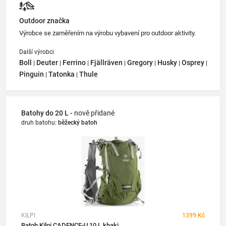
Outdoor značka
Výrobce se zaměřením na výrobu vybavení pro outdoor aktivity.
Další výrobci
Boll
Deuter
Ferrino
Fjällräven
Gregory
Husky
Osprey
|
|
|
|
|
|
|
Pinguin
Tatonka
Thule
|
|
Batohy do 20 L -
nově přidané
druh batohu
:
běžecký batoh
KILPI
1399 Kč
Batoh Kilpi CADENCE-U 10 L khaki