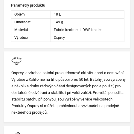
Parametry produktu
Objem
18 L
Hmotnost
149 g
Materiál
Fabric treatment: DWR treated
Výrobce
Osprey
Osprey
je výrobce batohů pro outdoorové aktivity, sport a cestování.
Výrobce z Kalifornie na trhu působí přes 50 let. Batohy jsou vyráběny
s několika druhy zádových částí designovaných podle použití, pro
dostatečné odvětrání a stabilitu i při větší zátěži. Pro větší pohodlí a
stabilitu batohu při pohybu jsou vyráběny ve více velikostech.
Produkty Osprey si můžete prohlédnout a vyzkoušet na prodejně
některého z prodejců.