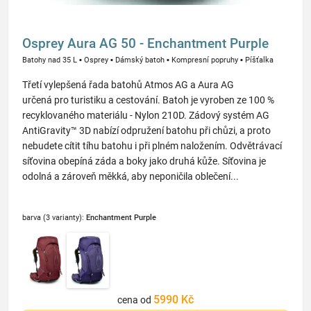
Osprey Aura AG 50 - Enchantment Purple
Batohy nad 35 L
▪
Osprey
▪
Dámský batoh
▪
Kompresní popruhy
▪
Píšťalka
Třetí vylepšená řada batohů Atmos AG a Aura AG
určená pro turistiku a cestování. Batoh je vyroben ze 100 %
recyklovaného materiálu - Nylon 210D. Zádový systém AG
AntiGravity™ 3D nabízí odpružení batohu při chůzi, a proto
nebudete cítit tíhu batohu i při plném naložením. Odvětrávací
síťovina obepíná záda a boky jako druhá kůže. Síťovina je
odolná a zároveň měkká, aby neponičila oblečení...
barva (3 varianty):
Enchantment Purple
5990 Kč
cena od