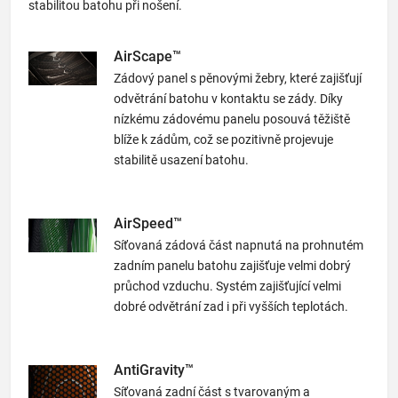
stabilitou batohu při nošení.
AirScape™
Zádový panel s pěnovými žebry, které zajišťují
odvětrání batohu v kontaktu se zády. Díky
nízkému zádovému panelu posouvá těžiště
blíže k zádům, což se pozitivně projevuje
stabilitě usazení batohu.
AirSpeed™
Síťovaná zádová část napnutá na prohnutém
zadním panelu batohu zajišťuje velmi dobrý
průchod vzduchu. Systém zajišťující velmi
dobré odvětrání zad i při vyšších teplotách.
AntiGravity™
Síťovaná zadní část s tvarovaným a