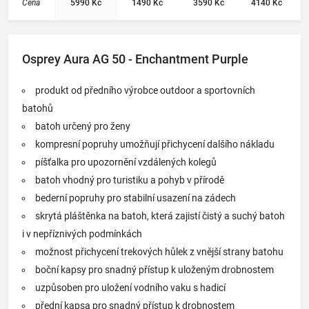
Cena
5990 Kč
1490 Kč
3590 Kč
4140 Kč
Contrast
treatment:
batohy
.
Recy BSAPP
PU coated
C0
Osprey Aura AG 50 - Enchantment Purple
produkt od předního výrobce outdoor a sportovních
batohů
batoh určený pro ženy
kompresní popruhy umožňují přichycení dalšího nákladu
píšťalka pro upozornění vzdálených kolegů
batoh vhodný pro turistiku a pohyb v přírodě
bederní popruhy pro stabilní usazení na zádech
skrytá pláštěnka na batoh, která zajistí čistý a suchý batoh
i v nepříznivých podmínkách
možnost přichycení trekových hůlek z vnější strany batohu
boční kapsy pro snadný přístup k uloženým drobnostem
uzpůsoben pro uložení vodního vaku s hadicí
přední kapsa pro snadný přístup k drobnostem