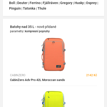
Boll
Deuter
Ferrino
Fjällräven
Gregory
Husky
Osprey
|
|
|
|
|
|
|
Pinguin
Tatonka
Thule
|
|
Batohy nad 35 L -
nově přidané
parametry
:
kompresní popruhy
CABINZERO
2142 Kč
CabinZero Adv Pro 42L Moroccan sands