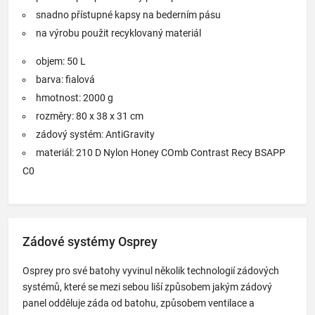
snadno přístupné kapsy na bederním pásu
na výrobu použit recyklovaný materiál
objem: 50 L
barva: fialová
hmotnost: 2000 g
rozměry: 80 x 38 x 31 cm
zádový systém: AntiGravity
materiál: 210 D Nylon Honey COmb Contrast Recy BSAPP
C0
Zádové systémy Osprey
Osprey pro své batohy vyvinul několik technologií zádových
systémů, které se mezi sebou liší způsobem jakým zádový
panel odděluje záda od batohu, způsobem ventilace a