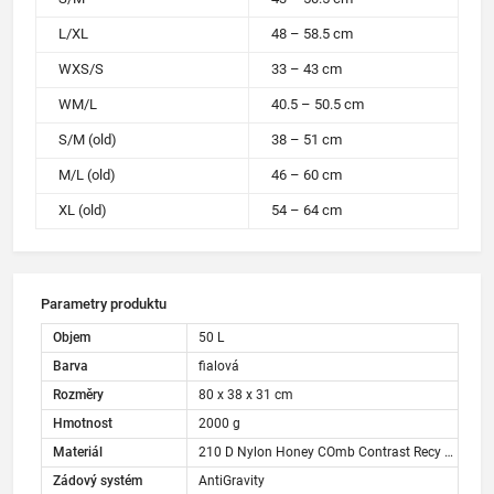
L/XL
48 – 58.5 cm
WXS/S
33 – 43 cm
WM/L
40.5 – 50.5 cm
S/M (old)
38 – 51 cm
M/L (old)
46 – 60 cm
XL (old)
54 – 64 cm
Parametry produktu
Objem
50 L
Barva
fialová
Rozměry
80 x 38 x 31 cm
Hmotnost
2000 g
Materiál
210 D Nylon Honey COmb Contrast Recy BSAPP C0
Zádový systém
AntiGravity