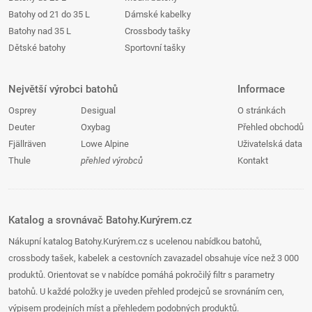
Batohy od 21 do 35 L
Dámské kabelky
Batohy nad 35 L
Crossbody tašky
Dětské batohy
Sportovní tašky
Největší výrobci batohů
Informace
Osprey
Desigual
O stránkách
Deuter
Oxybag
Přehled obchodů
Fjällräven
Lowe Alpine
Uživatelská data
Thule
přehled výrobců
Kontakt
Katalog a srovnávač Batohy.Kurýrem.cz
Nákupní katalog Batohy.Kurýrem.cz s ucelenou nabídkou batohů,
crossbody tašek, kabelek a cestovních zavazadel obsahuje více než 3 000
produktů. Orientovat se v nabídce pomáhá pokročilý filtr s parametry
batohů. U každé položky je uveden přehled prodejců se srovnáním cen,
výpisem prodejních míst a přehledem podobných produktů.