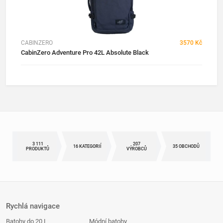
CABINZERO
3570 Kč
CabinZero Adventure Pro 42L Absolute Black
3 111
207
16 KATEGORIÍ
35 OBCHODŮ
PRODUKTŮ
VÝROBCŮ
Rychlá navigace
Batohy do 20 L
Módní batohy