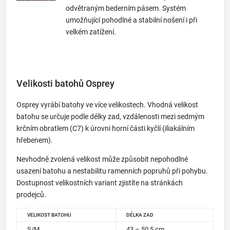
odvětraným bederním pásem. Systém
umožňující pohodlné a stabilní nošení i při
velkém zatížení.
Velikosti batohů Osprey
Osprey vyrábí batohy ve více velikostech. Vhodná velikost
batohu se určuje podle délky zad, vzdálenosti mezi sedmým
krčním obratlem (C7) k úrovni horní části kyčlí (iliakálním
hřebenem).
Nevhodně zvolená velikost může způsobit nepohodlné
usazení batohu a nestabilitu ramenních popruhů při pohybu.
Dostupnost velikostních variant zjistíte na stránkách
prodejců.
VELIKOST BATOHU
DÉLKA ZAD
S/M
43 – 50.5 cm