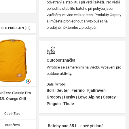
odvětrání a stabilitu i při větší zátěži. Pro větší
pohodlí a stabilitu batohu při pohybu jsou
vyráběny ve více velikostech. Produkty Osprey
si můžete prohlédnout a vyzkoušet na
prodejně některého z prodejců.
HLED PRODEJEN (16)
Outdoor značka
Výrobce se zaměřením na výrobu vybavení pro
outdoor aktivity.
4
Další výrobci
Boll
Deuter
Ferrino
Fjällräven
|
|
|
|
inZero Classic Pro
Gregory
Husky
Lowe Alpine
Osprey
|
|
|
|
42L Orange Chill
Pinguin
Thule
|
CabinZero
oranžová
Batohy nad 35 L -
nově přidané