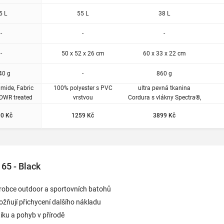
5 L
55 L
38 L
-
-
-
-
50 x 52 x 26 cm
60 x 33 x 22 cm
40 g
-
860 g
mide, Fabric
100% polyester s PVC
ultra pevná tkanina
 DWR treated
vrstvou
Cordura s vlákny Spectra®,
voděodolná úprava
0 Kč
1259 Kč
3899 Kč
65 - Black
robce outdoor a sportovních batohů
ňují přichycení dalšího nákladu
iku a pohyb v přírodě