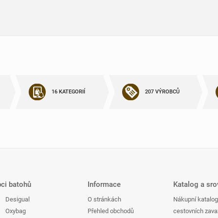
16 KATEGORIÍ
207 VÝROBCŮ
bci batohů
Informace
Katalog a sr
Desigual
O stránkách
Nákupní katalog
Oxybag
Přehled obchodů
cestovních zava