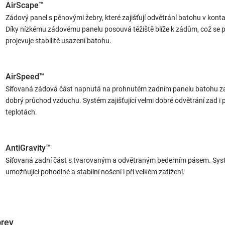
AirScape™
Zádový panel s pěnovými žebry, které zajišťují odvětrání batohu v konta
Díky nízkému zádovému panelu posouvá těžiště blíže k zádům, což se p
projevuje stabilitě usazení batohu.
AirSpeed™
Síťovaná zádová část napnutá na prohnutém zadním panelu batohu zaj
dobrý průchod vzduchu. Systém zajišťující velmi dobré odvětrání zad i p
teplotách.
AntiGravity™
Síťovaná zadní část s tvarovaným a odvětraným bederním pásem. Sy
umožňující pohodlné a stabilní nošení i při velkém zatížení.
prey