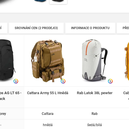
Í
SROVNÁNÍ CEN (2 PRODEJCI)
INFORMACE O PRODUKTU
PŘE
3
5
5
s AG LT 65 -
Cattara Army 55 L Hnědá
Rab Latok 38L pewter
Cab
ack
prey
Cattara
Rab
-
hnědá
šedá/bílá