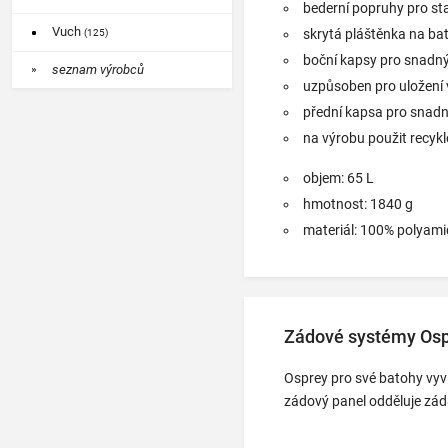
bederní popruhy pro st
Vuch
skrytá pláštěnka na bat
(125)
boční kapsy pro snadn
seznam výrobců
uzpůsoben pro uložení 
přední kapsa pro snadn
na výrobu použit recyk
objem: 65 L
hmotnost: 1840 g
materiál: 100% polyami
Zádové systémy Os
Osprey pro své batohy vyv
zádový panel odděluje záda