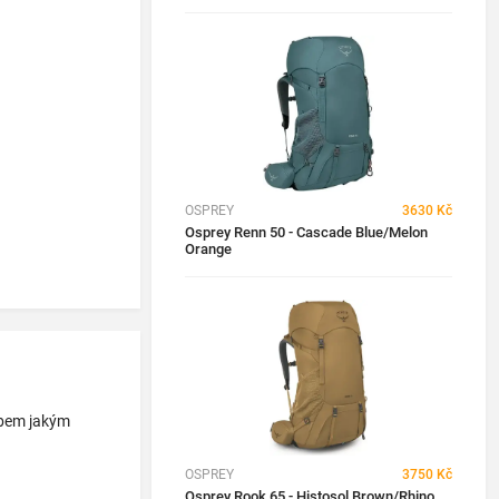
OSPREY
3630 Kč
Osprey Renn 50 - Cascade Blue/Melon
Orange
obem jakým
OSPREY
3750 Kč
Osprey Rook 65 - Histosol Brown/Rhino