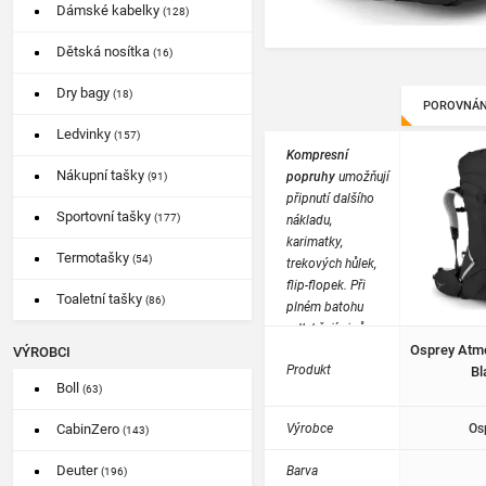
Dámské kabelky
(128)
Dětská nosítka
(16)
Dry bagy
(18)
POROVNÁN
Ledvinky
(157)
Kompresní
Nákupní tašky
popruhy
umožňují
(91)
připnutí dalšího
Sportovní tašky
(177)
nákladu,
karimatky,
Termotašky
(54)
trekových hůlek,
flip-flopek. Při
Toaletní tašky
(86)
plném batohu
odlehčují zipům.
Osprey Atmo
Osazují se na
VÝROBCI
Produkt
Bl
turistické a
Boll
(63)
sportovní batohy.
Výrobce
Os
CabinZero
(143)
Deuter
Barva
(196)