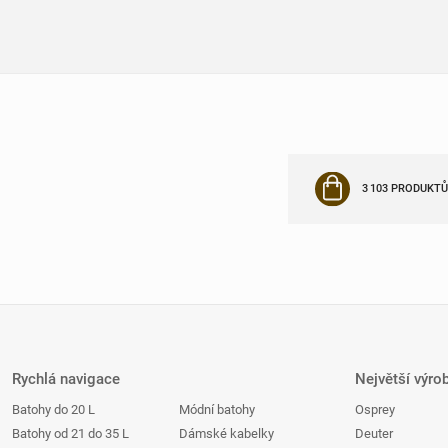
3 103 PRODUKTŮ
Rychlá navigace
Největší výro
Batohy do 20 L
Módní batohy
Osprey
Batohy od 21 do 35 L
Dámské kabelky
Deuter