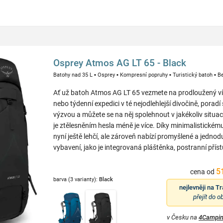
Osprey Atmos AG LT 65 - Black
Batohy nad 35 L
▪
Osprey
▪
Kompresní popruhy
▪
Turistický batoh
▪
Be
Ať už batoh Atmos AG LT 65 vezmete na prodloužený v
nebo týdenní expedici v té nejodlehlejší divočině, poradí
výzvou a můžete se na něj spolehnout v jakékoliv situac
je ztělesněním hesla méně je více. Díky minimalistickém
nyní ještě lehčí, ale zároveň nabízí promyšlené a jedno
vybavení, jako je integrovaná pláštěnka, postranní příst
5
cena od
barva (3 varianty):
Black
nejlevněji na
Tr
přejít do 
v Česku na
4Campin