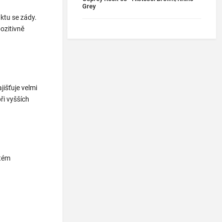
Grey
ktu se zády.
ozitivně
išťuje velmi
ři vyšších
stém