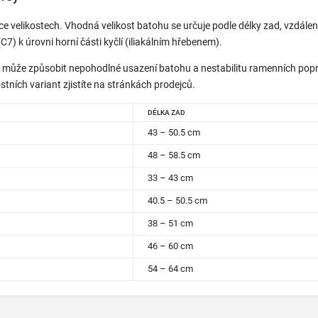
ce velikostech. Vhodná velikost batohu se určuje podle délky zad, vzdálen
) k úrovni horní části kyčlí (iliakálním hřebenem).
 může způsobit nepohodlné usazení batohu a nestabilitu ramenních popr
tních variant zjistíte na stránkách prodejců.
DÉLKA ZAD
43 – 50.5 cm
48 – 58.5 cm
33 – 43 cm
40.5 – 50.5 cm
38 – 51 cm
46 – 60 cm
54 – 64 cm