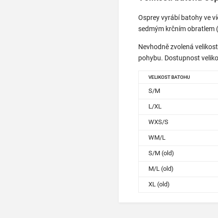
Osprey vyrábí batohy ve ví
sedmým krčním obratlem (C7
Nevhodně zvolená velikost
pohybu. Dostupnost velikos
VELIKOST BATOHU
S/M
L/XL
WXS/S
WM/L
S/M (old)
M/L (old)
XL (old)