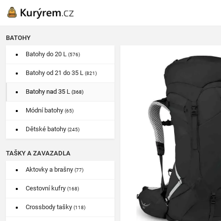
BATOHY
Batohy do 20 L
(576)
Batohy od 21 do 35 L
(821)
Batohy nad 35 L
(368)
Módní batohy
(65)
Dětské batohy
(245)
TAŠKY A ZAVAZADLA
Aktovky a brašny
(77)
Cestovní kufry
(168)
Crossbody tašky
(118)