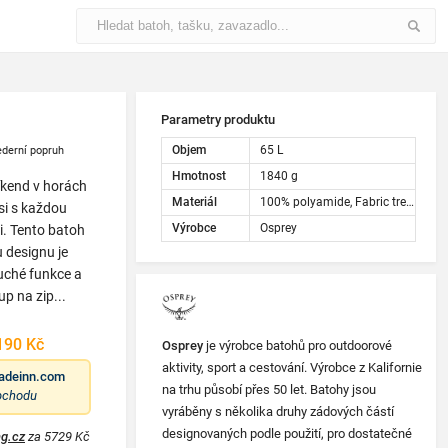
Parametry produktu
Objem
65 L
derní popruh
Hmotnost
1840 g
íkend v horách
Materiál
100% polyamide, Fabric treatment: DWR treated
 si s každou
Výrobce
Osprey
i. Tento batoh
u designu je
duché funkce a
up na zip...
190 Kč
Osprey
je výrobce batohů pro outdoorové
aktivity, sport a cestování. Výrobce z Kalifornie
adeinn.com
na trhu působí přes 50 let. Batohy jsou
obchodu
vyráběny s několika druhy zádových částí
designovaných podle použití, pro dostatečné
g.cz
za 5729 Kč