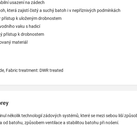
abilní usazení na zádech
oh, která zajistí čistý a suchý batoh i v nepříznivých podmínkách
ý přístup k uloženým drobnostem
vodního vaku s hadicí
ý přístup k drobnostem
lovaný materiál
de, Fabric treatment: DWR treated
prey
inul několik technologií zádových systémů, které se mezi sebou liší způs
 od batohu, způsobem ventilace a stabilitou batohu při nošení.