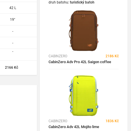
druh batohu
:
turistický batoh
42 L
19"
-
-
-
CABINZERO
2186 Kč
CabinZero Adv Pro 42L Saigon coffee
2166 Kč
CABINZERO
1836 Kč
CabinZero Adv 42L Mojito lime