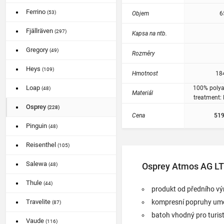
Ferrino
(53)
Objem
6
Fjällräven
(297)
Kapsa na ntb.
Gregory
(49)
Rozměry
Heys
(109)
Hmotnost
18
Loap
100% polya
(48)
Materiál
treatment:
Osprey
(228)
Cena
519
Pinguin
(48)
Reisenthel
(105)
Salewa
Osprey Atmos AG LT 
(48)
Thule
(44)
produkt od předního vý
kompresní popruhy umož
Travelite
(87)
batoh vhodný pro turist
Vaude
(116)