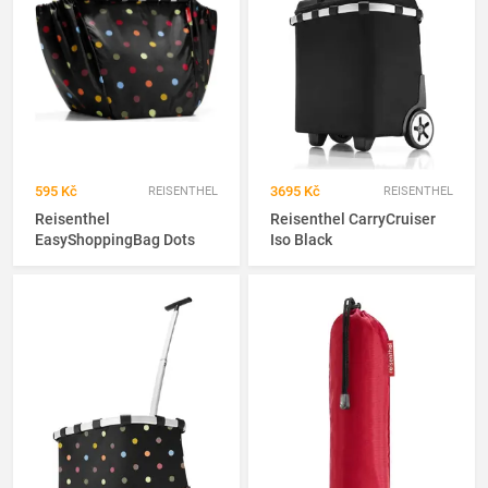
595 Kč
3695 Kč
REISENTHEL
REISENTHEL
Reisenthel
Reisenthel CarryCruiser
EasyShoppingBag Dots
Iso Black