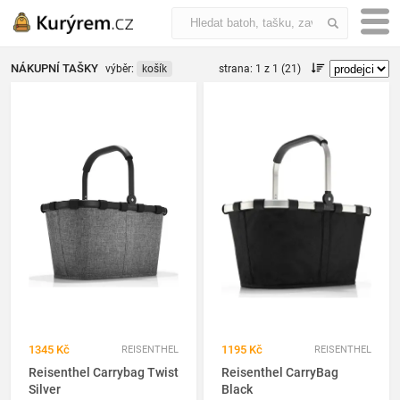
NÁKUPNÍ TAŠKY
výběr:
košík
strana: 1 z 1 (21)
1345 Kč
1195 Kč
REISENTHEL
REISENTHEL
Reisenthel Carrybag Twist
Reisenthel CarryBag
Silver
Black