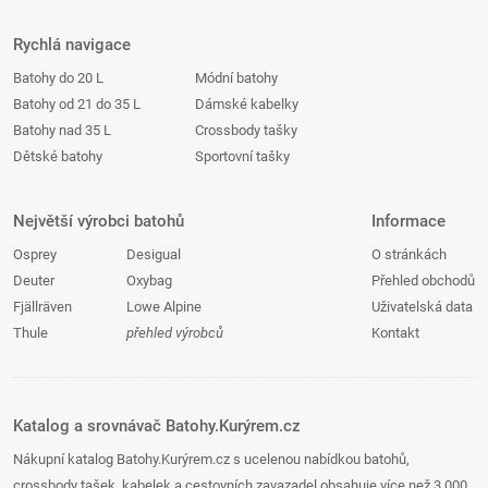
Rychlá navigace
Batohy do 20 L
Módní batohy
Batohy od 21 do 35 L
Dámské kabelky
Batohy nad 35 L
Crossbody tašky
Dětské batohy
Sportovní tašky
Největší výrobci batohů
Informace
Osprey
Desigual
O stránkách
Deuter
Oxybag
Přehled obchodů
Fjällräven
Lowe Alpine
Uživatelská data
Thule
přehled výrobců
Kontakt
Katalog a srovnávač Batohy.Kurýrem.cz
Nákupní katalog Batohy.Kurýrem.cz s ucelenou nabídkou batohů,
crossbody tašek, kabelek a cestovních zavazadel obsahuje více než 3 000