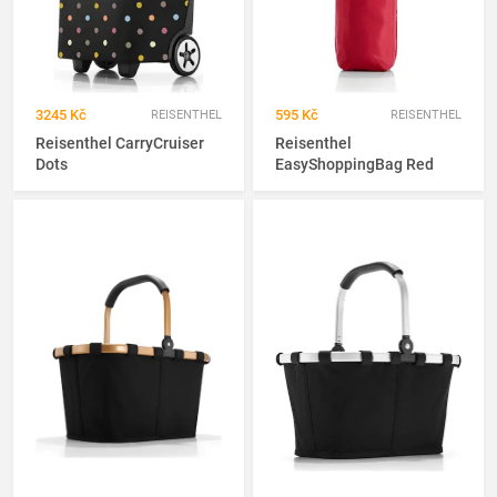
3245 Kč
595 Kč
REISENTHEL
REISENTHEL
Reisenthel CarryCruiser
Reisenthel
Dots
EasyShoppingBag Red