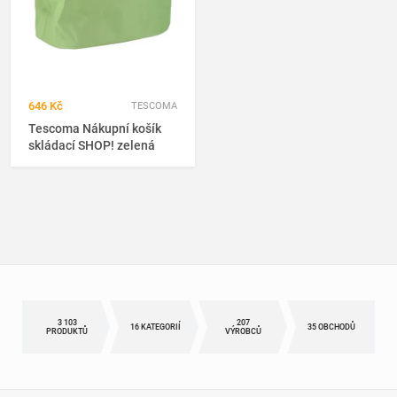
646 Kč
TESCOMA
Tescoma Nákupní košík
skládací SHOP! zelená
3 103
207
16 KATEGORIÍ
35 OBCHODŮ
PRODUKTŮ
VÝROBCŮ