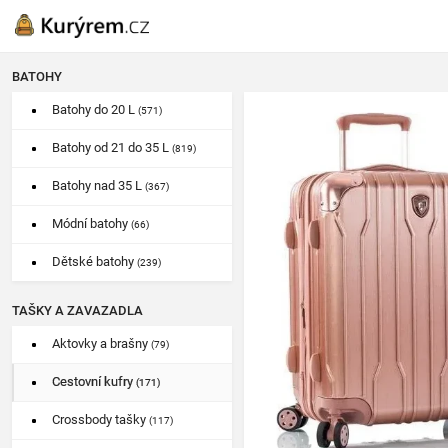
BATOHY
Batohy do 20 L
(571)
Batohy od 21 do 35 L
(819)
Batohy nad 35 L
(367)
Módní batohy
(66)
Dětské batohy
(239)
TAŠKY A ZAVAZADLA
Aktovky a brašny
(79)
Cestovní kufry
(171)
Crossbody tašky
(117)