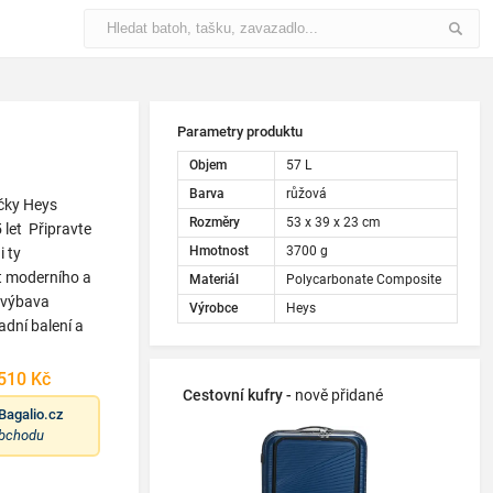
Parametry produktu
Objem
57 L
Barva
růžová
ačky Heys
Rozměry
53 x 39 x 23 cm
 let Připravte
Hmotnost
3700 g
i ty
t moderního a
Materiál
Polycarbonate Composite
 výbava
Výrobce
Heys
dní balení a
510 Kč
Cestovní kufry -
nově přidané
Bagalio.cz
obchodu