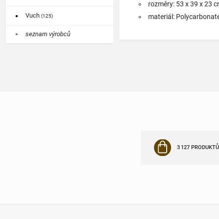
rozměry: 53 x 39 x 23 
Vuch
materiál: Polycarbona
(125)
seznam výrobců
3 127 PRODUKTŮ