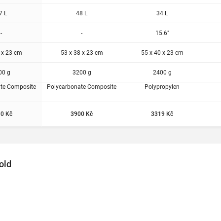
7 L
48 L
34 L
-
-
15.6"
 x 23 cm
53 x 38 x 23 cm
55 x 40 x 23 cm
00 g
3200 g
2400 g
te Composite
Polycarbonate Composite
Polypropylen
0 Kč
3900 Kč
3319 Kč
old