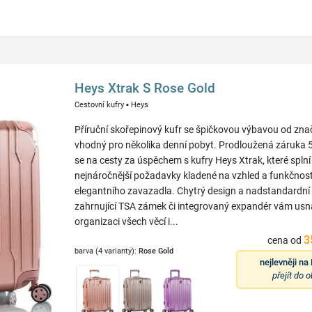
Heys Xtrak S Rose Gold
Cestovní kufry
▪
Heys
Příruční skořepinový kufr se špičkovou výbavou od zn
vhodný pro několika denní pobyt. Prodloužená záruka 5
se na cesty za úspěchem s kufry Heys Xtrak, které splní 
nejnáročnější požadavky kladené na vzhled a funkčnos
elegantního zavazadla. Chytrý design a nadstandardní
zahrnující TSA zámek či integrovaný expandér vám usna
organizaci všech věcí i...
3
cena od
barva (4 varianty):
Rose Gold
nejlevněji na
přejít do 