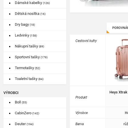
Dámské kabelky
(126)
Dětská nosítka
(16)
Dry bagy
(18)
POROVNÁ
Ledvinky
(158)
Cestovní kufry
Nákupní tašky
(89)
Sportovní tašky
(179)
Termotašky
(52)
Toaletní tašky
(84)
Heys Xtrak
VÝROBCI
Produkt
Boll
(55)
Výrobce
H
CabinZero
(142)
Deuter
Barva
rů
(194)