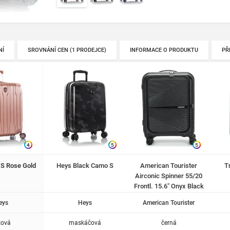
NÍ
SROVNÁNÍ CEN (1 PRODEJCE)
INFORMACE O PRODUKTU
PŘ
4
5
5
 S Rose Gold
Heys Black Camo S
American Tourister
T
Airconic Spinner 55/20
Frontl. 15.6″ Onyx Black
eys
Heys
American Tourister
žová
maskáčová
černá