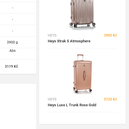
-
-
-
HEYS
3900 Kč
Heys Xtrak S Atmosphere
3900 g
Abs
3119 Kč
HEYS
5720 Kč
Heys Luxe L Trunk Rose Gold