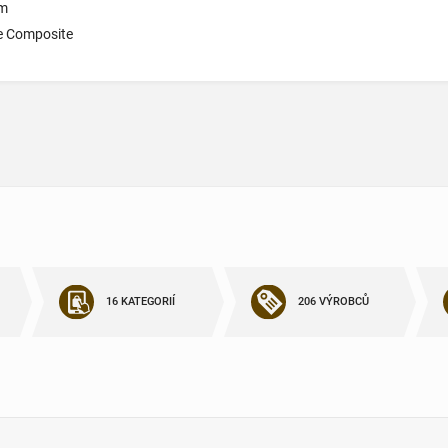
cm
te Composite
16 KATEGORIÍ
206 VÝROBCŮ