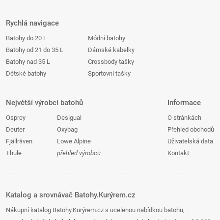
Rychlá navigace
Batohy do 20 L
Módní batohy
Batohy od 21 do 35 L
Dámské kabelky
Batohy nad 35 L
Crossbody tašky
Dětské batohy
Sportovní tašky
Největší výrobci batohů
Informace
Osprey
Desigual
O stránkách
Deuter
Oxybag
Přehled obchodů
Fjällräven
Lowe Alpine
Uživatelská data
Thule
přehled výrobců
Kontakt
Katalog a srovnávač Batohy.Kurýrem.cz
Nákupní katalog Batohy.Kurýrem.cz s ucelenou nabídkou batohů,