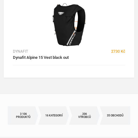
DYNAFIT
2730 Kč
Dynafit Alpine 15 Vest black out
3 106
206
16 KATEGORIÍ
35 OBCHODŮ
PRODUKTŮ
VÝROBCŮ