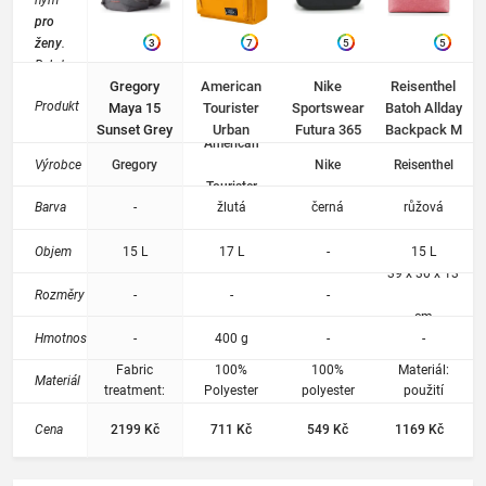
ným
pro
ženy
.
3
7
5
5
Batoh
Gregory
American
Nike
Reisenthel
do
Produkt
Maya 15
Tourister
Sportswear
Batoh Allday
tělocvi
Sunset Grey
Urban
Futura 365
Backpack M
čny,
American
Groove 17l
W Black
Twist Berry
města i
Výrobce
Gregory
Nike
Reisenthel
Yellow
na
Tourister
turistik
Barva
-
žlutá
černá
růžová
u.
Batohy
Objem
15 L
17 L
-
15 L
od
39 x 30 x 13
módníc
Rozměry
-
-
-
h
cm
výrobc
Hmotnost
-
400 g
-
-
ů jsou
umístě
Fabric
100%
100%
Materiál:
Materiál
ny v
treatment:
Polyester
polyester
použití
DWR treated
Uzavírání na
odolného
katego
Cena
2199 Kč
711 Kč
549 Kč
1169 Kč
zipy
materiálu z
rii
Polstrované
recyklovaných
Módní
nastavitelné
PET lahví,
batohy
.