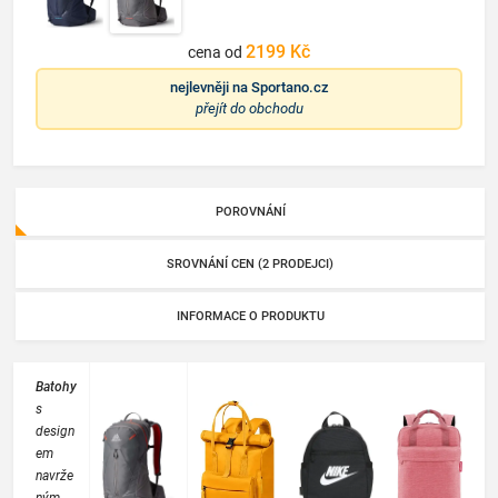
2199 Kč
cena od
nejlevněji na
Sportano.cz
přejít do obchodu
POROVNÁNÍ
SROVNÁNÍ CEN (2 PRODEJCI)
INFORMACE O PRODUKTU
Batohy
s
design
em
navrže