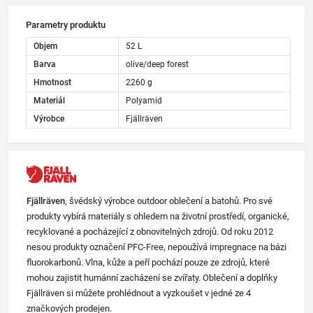
Parametry produktu
Objem
52 L
Barva
olive/deep forest
Hmotnost
2260 g
Materiál
Polyamid
Výrobce
Fjällräven
Fjällräven
, švédský výrobce outdoor oblečení a batohů. Pro své
produkty vybírá materiály s ohledem na životní prostředí, organické,
recyklované a pocházející z obnovitelných zdrojů. Od roku 2012
nesou produkty označení PFC-Free, nepoužívá impregnace na bázi
fluorokarbonů. Vlna, kůže a peří pochází pouze ze zdrojů, které
mohou zajistit humánní zacházení se zvířaty. Oblečení a doplňky
Fjällräven si můžete prohlédnout a vyzkoušet v jedné ze 4
značkových prodejen.