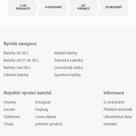
3 103
207
16 KATEGORIÍ
35 OBCHODŮ
PRODUKTŮ
VÝROBCŮ
Rychlá navigace
Batohy do 20 L
Módní batohy
Batohy od 21 do 35 L
Dámské kabelky
Batohy nad 35 L
Crossbody tašky
Dětské batohy
Sportovní tašky
Největší výrobci batohů
Informace
Osprey
Desigual
O stránkách
Deuter
Oxybag
Přehled obchodů
Fjällräven
Lowe Alpine
Uživatelská data
Thule
přehled výrobců
Kontakt