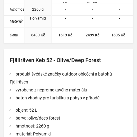
cm
25 cm
Hmotnost
2260 g
-
-
-
Polyamid
-
-
-
Materiál
Cena
6430 Kč
1619 Kč
2499 Kč
1605 Kč
Fjällräven Keb 52 - Olive/Deep Forest
produkt švédské značky outdoor oblečení a batohů
Fjällräven
vyrobeno z nepromokavého materiálu
batoh vhodný pro turistiku a pohyb v přírodě
objem: 52 L
barva: olive/deep forest
hmotnost: 2260 g
materiál: Polyamid