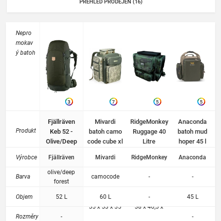
PŘEHLED PRODEJEN (16)
Nepro
mokav
ý batoh
3
7
5
5
Fjällräven
Mivardi
RidgeMonkey
Anaconda
Produkt
Keb 52 -
batoh camo
Ruggage 40
batoh mud
Olive/Deep
code cube xl
Litre
hoper 45 l
Forest
60 l
Rucksack
Výrobce
Fjällräven
Mivardi
RidgeMonkey
Anaconda
olive/deep
Barva
camocode
-
-
forest
Objem
52 L
60 L
-
45 L
55 x 53 x 35
38 x 46,5 x
Rozměry
-
-