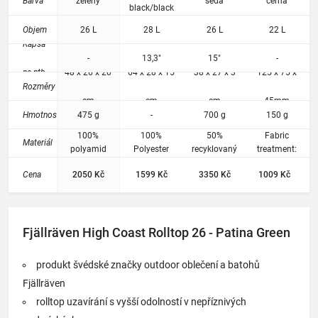
Barva
zelený
šedá
černá
ou
black/black
ochran
Objem
26 L
28 L
26 L
22 L
u proti
Kapsa
vodě a
-
13,3"
15"
-
zvyšuje
na ntb.
48 x 26 x 20
64 x 28 x 15
38 x 27 x 3
125 x 75 x
odolno
Rozměry
st
cm
cm
cm
45mm
uzavíra
Hmotnost
475 g
-
700 g
150 g
cího
systém
100%
100%
50%
Fabric
Materiál
u.
polyamid
Polyester
recyklovaný
treatment:
210D
polyester,
taped seams,
Cena
2050 Kč
1599 Kč
3350 Kč
1009 Kč
50%
Fabric
polyester
treatment:
Cordura
reinforcements
Fjällräven High Coast Rolltop 26 - Patina Green
produkt švédské značky outdoor oblečení a batohů
Fjällräven
rolltop uzavírání s vyšší odolností v nepříznivých