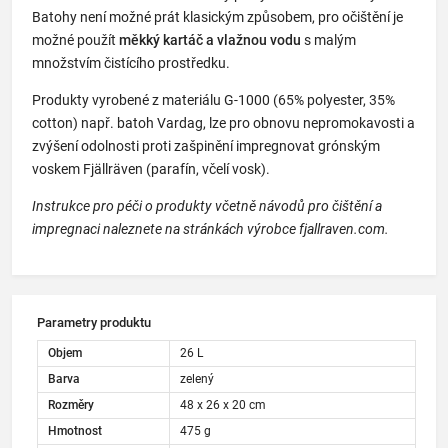
Batohy není možné prát klasickým způsobem, pro očištění je
možné použít
měkký kartáč a vlažnou vodu
s malým
množstvím čistícího prostředku.
Produkty vyrobené z materiálu G-1000 (65% polyester, 35%
cotton) např. batoh Vardag, lze pro obnovu nepromokavosti a
zvýšení odolnosti proti zašpinění impregnovat grónským
voskem Fjällräven (parafín, včelí vosk).
Instrukce pro péči o produkty včetně návodů pro čištění a
impregnaci naleznete na stránkách výrobce fjallraven.com.
Parametry produktu
Objem
26 L
Barva
zelený
Rozměry
48 x 26 x 20 cm
Hmotnost
475 g