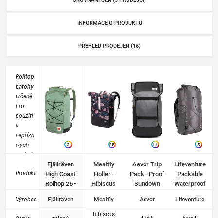
SROVNÁNÍ CEN (3 PRODEJCI)
INFORMACE O PRODUKTU
PŘEHLED PRODEJEN (16)
Rolltop
batohy
určené
pro
použití
v
nepřízn
ivých
3
25
11
5
podmí
Fjällräven
Meatfly
Aevor Trip
Lifeventure
nkách.
Produkt
High Coast
Holler -
Pack - Proof
Packable
Rolltop
Rolltop 26 -
Hibiscus
Sundown
Waterproof
uzávěr
Patina
Black/Black
Backpack
zajišťuj
Výrobce
Fjällräven
Meatfly
Aevor
Lifeventure
Green
22l black
e
zvýšen
hibiscus