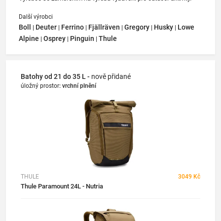
Další výrobci
Boll
Deuter
Ferrino
Fjällräven
Gregory
Husky
Lowe
|
|
|
|
|
|
Alpine
Osprey
Pinguin
Thule
|
|
|
Batohy od 21 do 35 L -
nově přidané
úložný prostor
:
vrchní plnění
THULE
3049 Kč
Thule Paramount 24L - Nutria