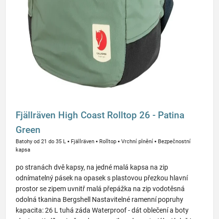
Fjällräven High Coast Rolltop 26 - Patina
Green
Batohy od 21 do 35 L
▪
Fjällräven
▪
Rolltop
▪
Vrchní plnění
▪
Bezpečnostní
kapsa
po stranách dvě kapsy, na jedné malá kapsa na zip
odnímatelný pásek na opasek s plastovou přezkou hlavní
prostor se zipem uvnitř malá přepážka na zip vodotěsná
odolná tkanina Bergshell Nastavitelné ramenní popruhy
kapacita: 26 L tuhá záda Waterproof - dát oblečení a boty