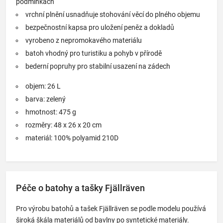
podmínkách
vrchní plnění usnadňuje stohování věcí do plného objemu
bezpečnostní kapsa pro uložení peněz a dokladů
vyrobeno z nepromokavého materiálu
batoh vhodný pro turistiku a pohyb v přírodě
bederní popruhy pro stabilní usazení na zádech
objem: 26 L
barva: zelený
hmotnost: 475 g
rozměry: 48 x 26 x 20 cm
materiál: 100% polyamid 210D
Péče o batohy a tašky Fjällräven
Pro výrobu batohů a tašek Fjällräven se podle modelu používá
široká škála materiálů od bavlny po syntetické materiály.