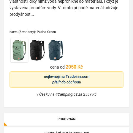
vlastnosti, díky nimž voda nepronikne do materiálu, i když je
vystavena proudům vody. V tomto případě materiál udržuje
prodyšnost...
barva (3 varianty):
Patina Green
2050 Kč
cena od
nejlevněji na
Tradeinn.com
přejít do obchodu
v Česku na
4Camping.cz
za 2559 Kč
POROVNÁNÍ