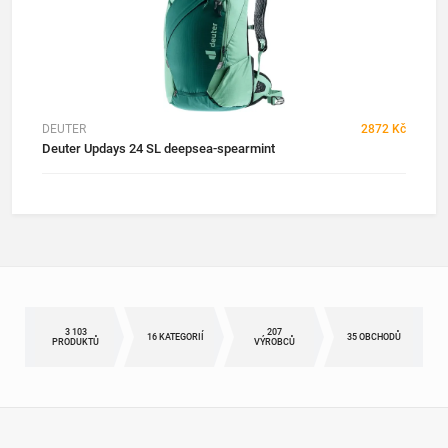
DEUTER
2872 Kč
Deuter Updays 24 SL deepsea-spearmint
3 103
207
16 KATEGORIÍ
35 OBCHODŮ
PRODUKTŮ
VÝROBCŮ