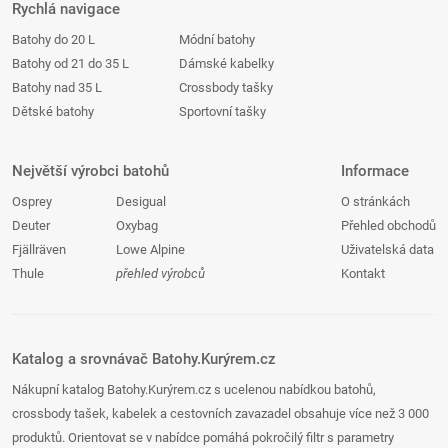
Rychlá navigace
Batohy do 20 L
Módní batohy
Batohy od 21 do 35 L
Dámské kabelky
Batohy nad 35 L
Crossbody tašky
Dětské batohy
Sportovní tašky
Největší výrobci batohů
Informace
Osprey
Desigual
O stránkách
Deuter
Oxybag
Přehled obchodů
Fjällräven
Lowe Alpine
Uživatelská data
Thule
přehled výrobců
Kontakt
Katalog a srovnávač Batohy.Kurýrem.cz
Nákupní katalog Batohy.Kurýrem.cz s ucelenou nabídkou batohů,
crossbody tašek, kabelek a cestovních zavazadel obsahuje více než 3 000
produktů. Orientovat se v nabídce pomáhá pokročilý filtr s parametry