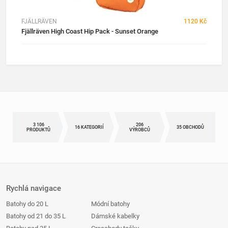
FJÄLLRÄVEN
1120 Kč
Fjällräven High Coast Hip Pack - Sunset Orange
3 106
206
16 KATEGORIÍ
35 OBCHODŮ
PRODUKTŮ
VÝROBCŮ
Rychlá navigace
Batohy do 20 L
Módní batohy
Batohy od 21 do 35 L
Dámské kabelky