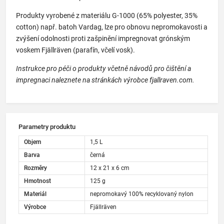
Produkty vyrobené z materiálu G-1000 (65% polyester, 35%
cotton) např. batoh Vardag, lze pro obnovu nepromokavosti a
zvýšení odolnosti proti zašpinění impregnovat grónským
voskem Fjällräven (parafín, včelí vosk).
Instrukce pro péči o produkty včetně návodů pro čištění a
impregnaci naleznete na stránkách výrobce fjallraven.com.
Parametry produktu
Objem
1,5 L
Barva
černá
Rozměry
12 x 21 x 6 cm
Hmotnost
125 g
Materiál
nepromokavý 100% recyklovaný nylon
Výrobce
Fjällräven