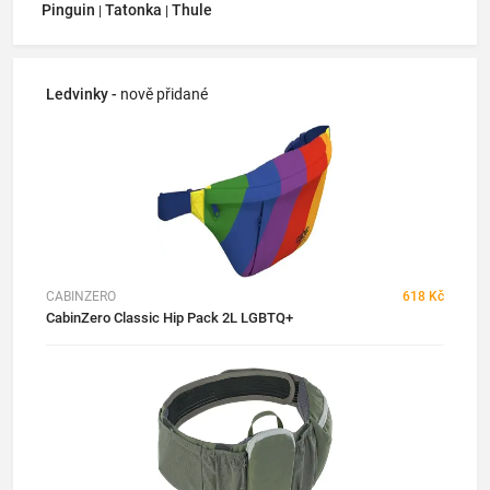
Pinguin
Tatonka
Thule
|
|
Ledvinky -
nově přidané
CABINZERO
618 Kč
CabinZero Classic Hip Pack 2L LGBTQ+