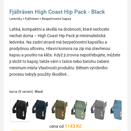
Fjällräven High Coast Hip Pack - Black
Ledvinky
▪
Fjällräven
▪
Bezpečnostní kapsa
Lehká, kompaktní a skvělá na drobnosti, které nechcete
nechat doma – High Coast Hip Pack je minimalistická
ledvinka. Na zadní straně má bezpečnostní kapsičku a
prodyšnou síťovinu. Hlavní komora na zip má otevřenou
kapsu a poutko na klíče. Když ji zrovna nepotřebujete, můžete
ji složit to kapsy, takže vám v tašce nebo batohu zabere
minimum místa Vlastnosti produktu: Během výrobního
procesu nebyly použity škodlivé...
barva (8 variant):
Black
1143 Kč
cena od