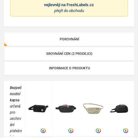
nejlevněji na
FreshLabels.cz
přejít do obchodu
POROVNÁNÍ
SROVNÁNÍ CEN (2 PRODEJCI)
INFORMACE O PRODUKTU
Bezpeč
nostní
kapsa
určená
pro
uschov
ání
platebn
8
6
5
5
ích