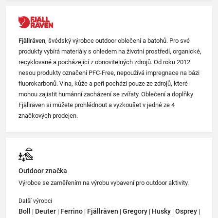
Fjällräven
, švédský výrobce outdoor oblečení a batohů. Pro své
produkty vybírá materiály s ohledem na životní prostředí, organické,
recyklované a pocházející z obnovitelných zdrojů. Od roku 2012
nesou produkty označení PFC-Free, nepoužívá impregnace na bázi
fluorokarbonů. Vlna, kůže a peří pochází pouze ze zdrojů, které
mohou zajistit humánní zacházení se zvířaty. Oblečení a doplňky
Fjällräven si můžete prohlédnout a vyzkoušet v jedné ze 4
značkových prodejen.
Outdoor značka
Výrobce se zaměřením na výrobu vybavení pro outdoor aktivity.
Další výrobci
Boll
Deuter
Ferrino
Fjällräven
Gregory
Husky
Osprey
|
|
|
|
|
|
|