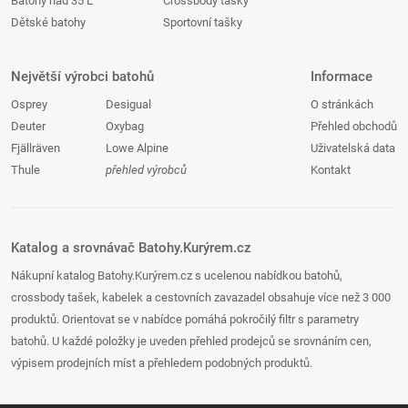
Batohy nad 35 L
Crossbody tašky
Dětské batohy
Sportovní tašky
Největší výrobci batohů
Informace
Osprey
Desigual
O stránkách
Deuter
Oxybag
Přehled obchodů
Fjällräven
Lowe Alpine
Uživatelská data
Thule
přehled výrobců
Kontakt
Katalog a srovnávač Batohy.Kurýrem.cz
Nákupní katalog Batohy.Kurýrem.cz s ucelenou nabídkou batohů,
crossbody tašek, kabelek a cestovních zavazadel obsahuje více než 3 000
produktů. Orientovat se v nabídce pomáhá pokročilý filtr s parametry
batohů. U každé položky je uveden přehled prodejců se srovnáním cen,
výpisem prodejních míst a přehledem podobných produktů.