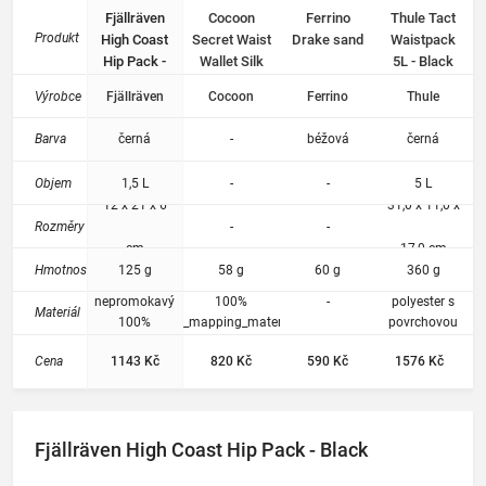
Fjällräven
Cocoon
Ferrino
Thule Tact
karet,
Produkt
High Coast
Secret Waist
Drake sand
Waistpack
peněz
Hip Pack -
Wallet Silk
5L - Black
a
Black
black
doklad
Výrobce
Fjällräven
Cocoon
Ferrino
Thule
ů.
Někter
Barva
černá
-
béžová
černá
é mají
navíc
Objem
1,5 L
-
-
5 L
RFID
12 x 21 x 6
31,0 x 11,0 x
blokaci
Rozměry
-
-
jako
cm
17,0 cm
ochran
Hmotnost
125 g
58 g
60 g
360 g
a proti
bezkon
nepromokavý
100%
-
polyester s
Materiál
taktním
100%
opt_dat_mapping_material_Silk,
povrchovou
recyklovaný
Fabric treatment: TPU coated
vrstvou z PU
u
Cena
1143 Kč
820 Kč
590 Kč
1576 Kč
nylon
načtení
dat z
karet.
Fjällräven High Coast Hip Pack - Black