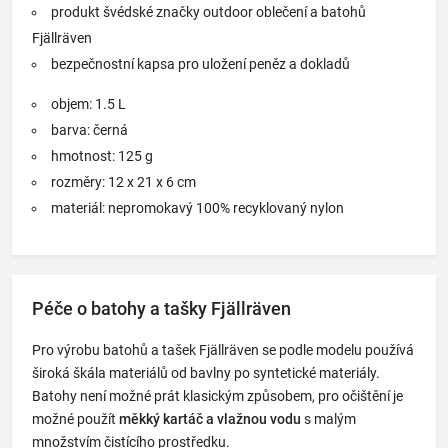
produkt švédské značky outdoor oblečení a batohů
Fjällräven
bezpečnostní kapsa pro uložení peněz a dokladů
objem: 1.5 L
barva: černá
hmotnost: 125 g
rozměry: 12 x 21 x 6 cm
materiál: nepromokavý 100% recyklovaný nylon
Péče o batohy a tašky Fjällräven
Pro výrobu batohů a tašek Fjällräven se podle modelu používá
široká škála materiálů od bavlny po syntetické materiály.
Batohy není možné prát klasickým způsobem, pro očištění je
možné použít
měkký kartáč a vlažnou vodu
s malým
množstvím čistícího prostředku.