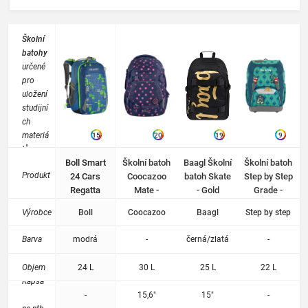
Školní
batohy
určené
pro
uložení
studijní
ch
materiá
15
20
19
9
lů.
Boll Smart
Školní batoh
Baagl Školní
Školní batoh
Batohy
Produkt
24 Cars
Coocazoo
batoh Skate
Step by Step
vyrobe
Regatta
Mate -
- Gold
Grade -
ny s
Reflective
Kouzelný
ohlede
Výrobce
Boll
Coocazoo
Baagl
Step by step
Moons
zámek
m na
odolno
Barva
modrá
-
černá/zlatá
-
st při
každod
Objem
24 L
30 L
25 L
22 L
enním
Kapsa
použití
-
15,6"
15"
-
a