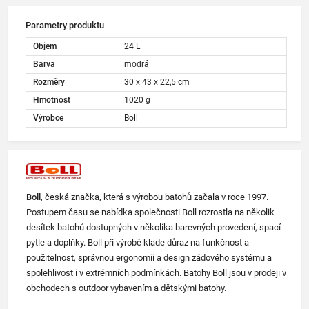
Parametry produktu
Objem
24 L
Barva
modrá
Rozměry
30 x 43 x 22,5 cm
Hmotnost
1020 g
Výrobce
Boll
Boll
, česká značka, která s výrobou batohů začala v roce 1997.
Postupem času se nabídka společnosti Boll rozrostla na několik
desítek batohů dostupných v několika barevných provedení, spací
pytle a doplňky. Boll při výrobě klade důraz na funkčnost a
použitelnost, správnou ergonomii a design zádového systému a
spolehlivost i v extrémních podmínkách. Batohy Boll jsou v prodeji v
obchodech s outdoor vybavením a dětskými batohy.