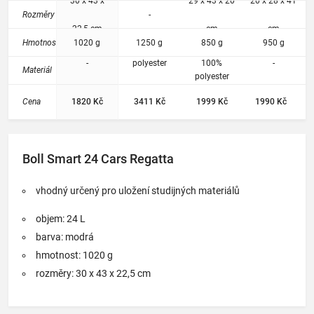
na ntb.
30 x 43 x
29 x 43 x 20
20 x 28 x 41
stabilní
Rozměry
-
usazení
22,5 cm
cm
cm
na
Hmotnost
1020 g
1250 g
850 g
950 g
zádech
.
-
polyester
100%
-
Materiál
polyester
Cena
1820 Kč
3411 Kč
1999 Kč
1990 Kč
Boll Smart 24 Cars Regatta
vhodný určený pro uložení studijných materiálů
objem: 24 L
barva: modrá
hmotnost: 1020 g
rozměry: 30 x 43 x 22,5 cm