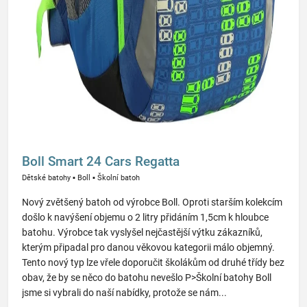
Boll Smart 24 Cars Regatta
Dětské batohy
▪
Boll
▪
Školní batoh
Nový zvětšený batoh od výrobce Boll. Oproti starším kolekcím
došlo k navýšení objemu o 2 litry přidáním 1,5cm k hloubce
batohu. Výrobce tak vyslyšel nejčastější výtku zákazníků,
kterým připadal pro danou věkovou kategorii málo objemný.
Tento nový typ lze vřele doporučit školákům od druhé třídy bez
obav, že by se něco do batohu nevešlo P>Školní batohy Boll
jsme si vybrali do naší nabídky, protože se nám...