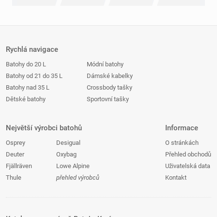
Rychlá navigace
Batohy do 20 L
Módní batohy
Batohy od 21 do 35 L
Dámské kabelky
Batohy nad 35 L
Crossbody tašky
Dětské batohy
Sportovní tašky
Největší výrobci batohů
Informace
Osprey
Desigual
O stránkách
Deuter
Oxybag
Přehled obchodů
Fjällräven
Lowe Alpine
Uživatelská data
Thule
přehled výrobců
Kontakt