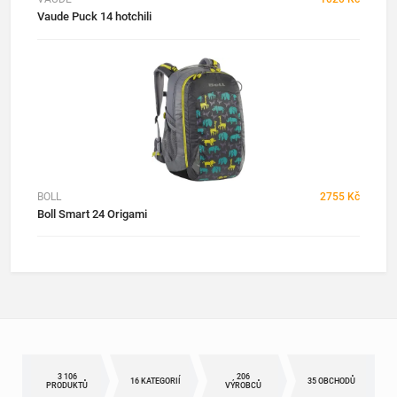
Vaude Puck 14 hotchili
BOLL
2755 Kč
Boll Smart 24 Origami
3 106
206
16 KATEGORIÍ
35 OBCHODŮ
PRODUKTŮ
VÝROBCŮ