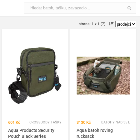
strana: 1 z 1 (7)
601 Kč
3130 Kč
CROSSBODY TAŠKY
BATOHY NAD 35 L
Aqua Products Security
Aqua batoh roving
Pouch Black Series
rucksack