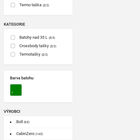
Termo taška
(2
/2)
KATEGORIE
Batohy nad 35 L
(3
/3)
Crossbody tašky
(2
/2)
Termotašky
(2
/2)
Barva batohu
7
VÝROBCI
Boll
(63)
CabinZero
(143)