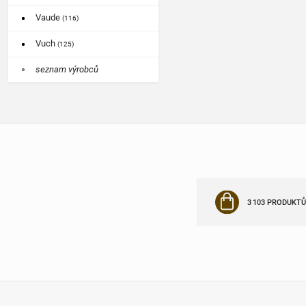
Vaude
(116)
Vuch
(125)
seznam výrobců
3 103 PRODUKTŮ