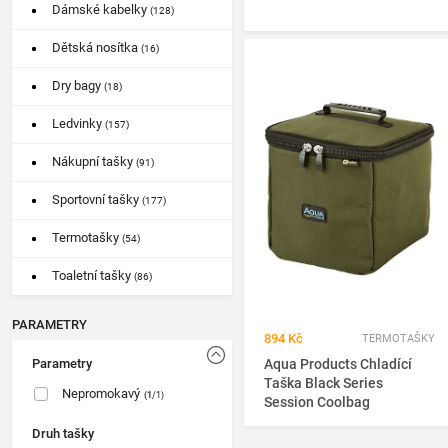
Dámské kabelky
(128)
Dětská nosítka
(16)
Dry bagy
(18)
Ledvinky
(157)
Nákupní tašky
(91)
Sportovní tašky
(177)
Termotašky
(54)
Toaletní tašky
(86)
PARAMETRY
894 Kč
TERMOTAŠKY
Parametry
Aqua Products Chladící
Taška Black Series
Nepromokavý
(1
/1)
Session Coolbag
Druh tašky