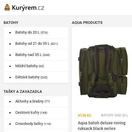
BATOHY
AQUA PRODUCTS
Batohy do 20 L
(576)
Batohy od 21 do 35 L
(821)
Batohy nad 35 L
(368)
Módní batohy
(65)
Dětské batohy
(245)
TAŠKY A ZAVAZADLA
Aktovky a brašny
(77)
Cestovní kufry
(168)
4136 Kč
BATOHY NAD 35 L
Aqua batoh deluxe roving
Crossbody tašky
(118)
ruksack black series