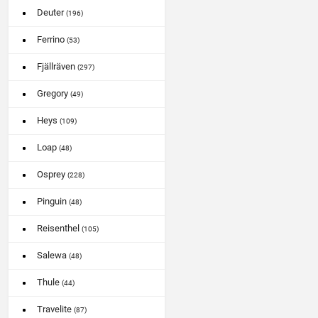
Deuter
(196)
Ferrino
(53)
Fjällräven
(297)
Gregory
(49)
Heys
(109)
Loap
(48)
Osprey
(228)
Pinguin
(48)
Reisenthel
(105)
Salewa
(48)
Thule
(44)
Travelite
(87)